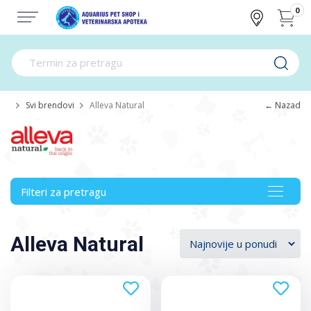
0
Svi brendovi
Alleva Natural
← Nazad
Filteri za pretragu
Toggle
navigat
Alleva Natural