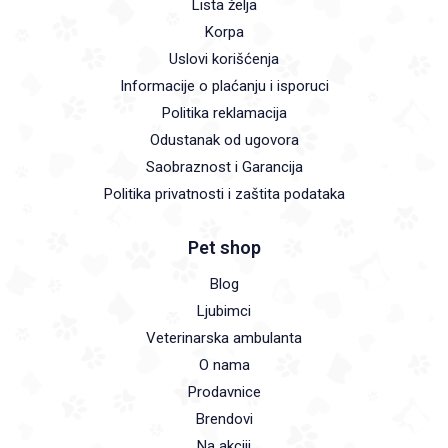
Lista želja
Korpa
Uslovi korišćenja
Informacije o plaćanju i isporuci
Politika reklamacija
Odustanak od ugovora
Saobraznost i Garancija
Politika privatnosti i zaštita podataka
Pet shop
Blog
Ljubimci
Veterinarska ambulanta
O nama
Prodavnice
Brendovi
Na akciji