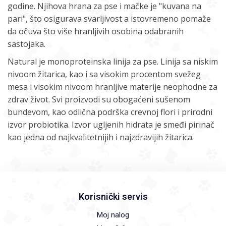
godine. Njihova hrana za pse i mačke je "kuvana na
pari", što osigurava svarljivost a istovremeno pomaže
da očuva što više hranljivih osobina odabranih
sastojaka.
Natural je monoproteinska linija za pse. Linija sa niskim
nivoom žitarica, kao i sa visokim procentom svežeg
mesa i visokim nivoom hranljive materije neophodne za
zdrav život. Svi proizvodi su obogaćeni sušenom
bundevom, kao odlična podrška crevnoj flori i prirodni
izvor probiotika. Izvor ugljenih hidrata je smeđi pirinač
kao jedna od najkvalitetnijih i najzdravijih žitarica.
Korisnički servis
Moj nalog