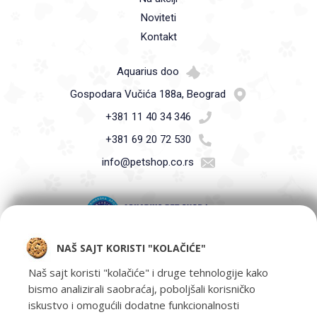
Noviteti
Kontakt
Aquarius doo
Gospodara Vučića 188a, Beograd
+381 11 40 34 346
+381 69 20 72 530
info@petshop.co.rs
NAŠ SAJT KORISTI "KOLAČIĆE"
Pet Shop Aquarius - Vaši ljubimci zaslužuju samo najbolje -
oprema za kućne ljubimce i hrana za kućne ljubimce Beograd.
Naš sajt koristi "kolačiće" i druge tehnologije kako
bismo analizirali saobraćaj, poboljšali korisničko
iskustvo i omogućili dodatne funkcionalnosti