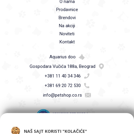
O nama
Prodavnice
Brendovi
Na akciji
Noviteti
Kontakt
Aquarius doo
Gospodara Vučića 188a, Beograd
+381 11 40 34 346
+381 69 20 72 530
info@petshop.co.rs
NAŠ SAJT KORISTI "KOLAČIĆE"