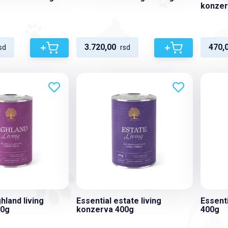
konzer
+
+
3.720,00
470,
sd
rsd
hland living
Essential estate living
Essent
00g
konzerva 400g
400g