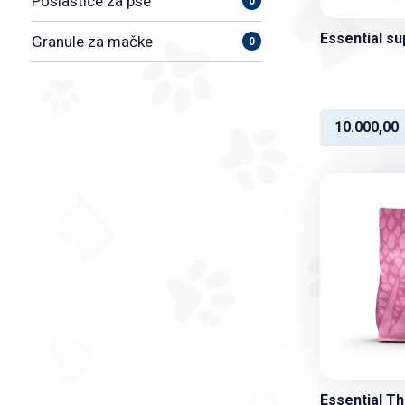
Poslastice za pse
0
Essential su
Granule za mačke
0
10.000,00
Essential T