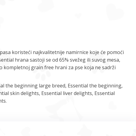
 pasa koristeći najkvalitetnije namirnice koje će pomoći
ntial hrana sastoji se od 65% svežeg ili suvog mesa,
e o kompletnoj grain free hrani za pse koja ne sadrži
ial the beginning large breed, Essential the beginning,
ntial skin delights, Essential liver delights, Essential
hts.