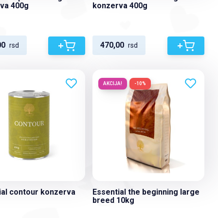
va 400g
konzerva 400g
+
+
00
470,00
rsd
rsd
AKCIJA!
-10%
ial contour konzerva
Essential the beginning large
breed 10kg