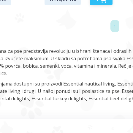
1
ana za pse
predstavlja revoluciju u ishrani štenaca i odraslih
sa izvučete maksimum. U skladu sa potrebama psa svaka Esse
 35% povrća, bobica, semenki, voća, vitamina i minerala. Reč j
ice.
jama dostupni su proizvodi Essential nautical living, Essent
ate living i drugi. U našoj ponudi su I
poslastice za pse
: Esse
ntal delights, Essential turkey delights, Essential beef delig