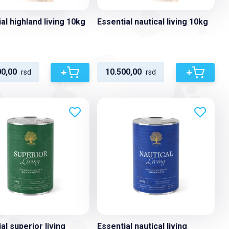
al highland living 10kg
Essential nautical living 10kg
+
+
00,00
10.500,00
rsd
rsd
al superior living
Essential nautical living