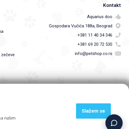
Kontakt
Aquarius doo
Gospodara Vučića 188a, Beograd
ka
+381 11 40 34 346
+381 69 20 72 530
info@petshop.co.rs
i zečeve
Slažem se
 sa našim