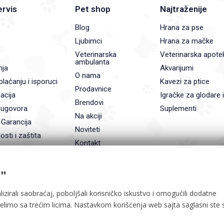
ervis
Pet shop
Najtraženije
Blog
Hrana za pse
Ljubimci
Hrana za mačke
Veterinarska
Veterinarska apote
ambulanta
nja
Akvarijumi
O nama
plaćanju i isporuci
Kavezi za ptice
Prodavnice
acija
Igračke za glodare 
Brendovi
 ugovora
Suplementi
Na akciji
 Garancija
Noviteti
osti i zaštita
Kontakt
"
lizirali saobraćaj, poboljšali korisničko iskustvo i omogućili dodatne
delimo sa trećim licima. Nastavkom korišćenja web sajta saglasni ste