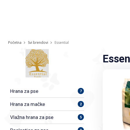
Početna
Svi brendovi
Essential
Essen
Hrana za pse
7
Hrana za mačke
2
Vlažna hrana za pse
5