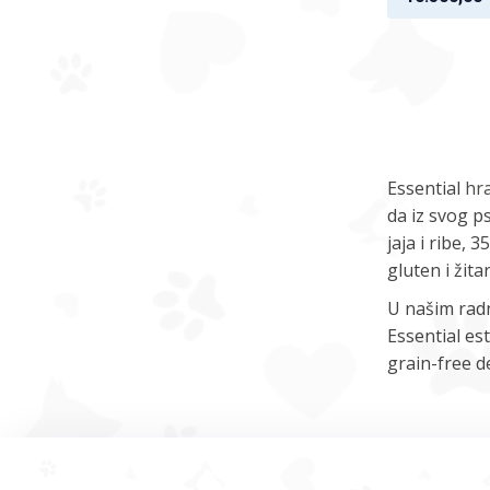
Essential
hr
da iz svog p
jaja i ribe,
gluten i žitar
U našim radn
Essential est
grain-free de