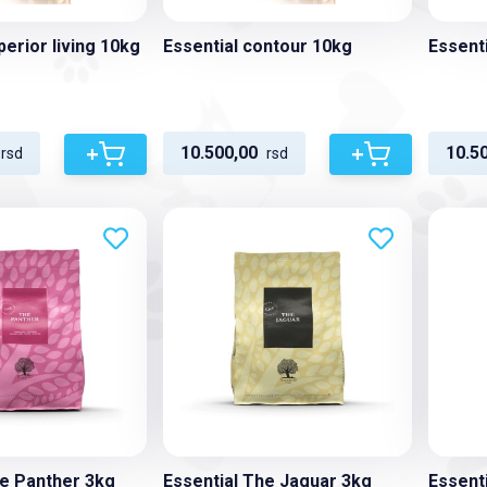
perior living 10kg
Essential contour 10kg
Essenti
+
+
10.500,00
10.5
rsd
rsd
he Panther 3kg
Essential The Jaguar 3kg
Essenti