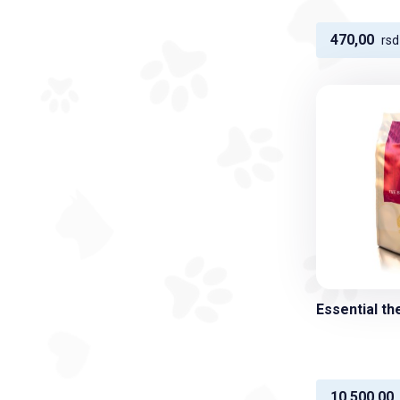
470,00
rsd
Essential th
10.500,00