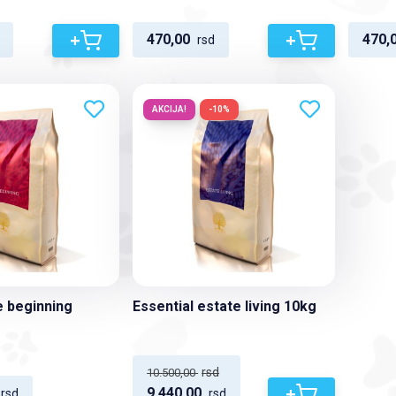
+
+
470,00
470,
rsd
AKCIJA!
-10%
e beginning
Essential estate living 10kg
rsd
10.500,00
+
9.440,00
rsd
rsd