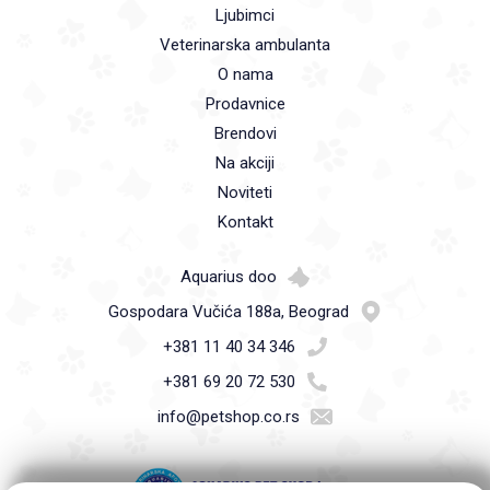
Ljubimci
Veterinarska ambulanta
O nama
Prodavnice
Brendovi
Na akciji
Noviteti
Kontakt
Aquarius doo
Gospodara Vučića 188a, Beograd
+381 11 40 34 346
+381 69 20 72 530
info@petshop.co.rs