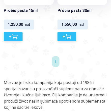
Probio pasta 15ml
Probio pasta 30ml
1.250,00
1.550,00
rsd
rsd
+
+
1
Mervue je Irska kompanija koja postoji od 1986 i
specijalizovanisu proizvođači suplemenata za domaće
životinje i kućne ljubimce. Cilj kompanije je da unapredi i
produži život naših ljubimaca upotrebom suplemenata
koji ne sadrže lekove.