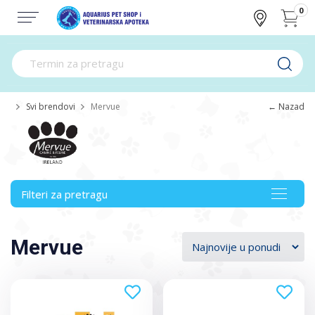
0
Svi brendovi
Mervue
← Nazad
Filteri za pretragu
Toggle
navigat
Mervue