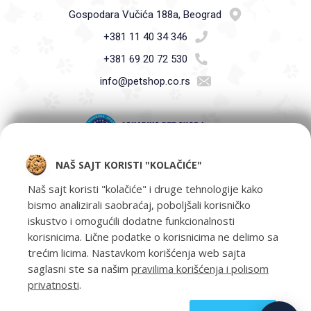
Gospodara Vučića 188a, Beograd
+381 11 40 34 346
+381 69 20 72 530
info@petshop.co.rs
NAŠ SAJT KORISTI "KOLAČIĆE"
Pet Shop Aquarius - Vaši ljubimci zaslužuju samo najbolje -
oprema za kućne ljubimce i hrana za kućne ljubimce Beograd.
Naš sajt koristi "kolačiće" i druge tehnologije kako
bismo analizirali saobraćaj, poboljšali korisničko
iskustvo i omogućili dodatne funkcionalnosti
korisnicima. Lične podatke o korisnicima ne delimo sa
trećim licima. Nastavkom korišćenja web sajta
saglasni ste sa našim
pravilima korišćenja i polisom
privatnosti
.