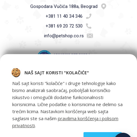
Gospodara Vučića 188a, Beograd
+381 11 40 34 346
+381 69 20 72 530
info@petshop.co.rs
NAŠ SAJT KORISTI "KOLAČIĆE"
Pet Shop Aquarius - Vaši ljubimci zaslužuju samo najbolje -
oprema za kućne ljubimce i hrana za kućne ljubimce Beograd.
Naš sajt koristi "kolačiće" i druge tehnologije kako
bismo analizirali saobraćaj, poboljšali korisničko
iskustvo i omogućili dodatne funkcionalnosti
korisnicima. Lične podatke o korisnicima ne delimo sa
trećim licima. Nastavkom korišćenja web sajta
saglasni ste sa našim
pravilima korišćenja i polisom
privatnosti
.