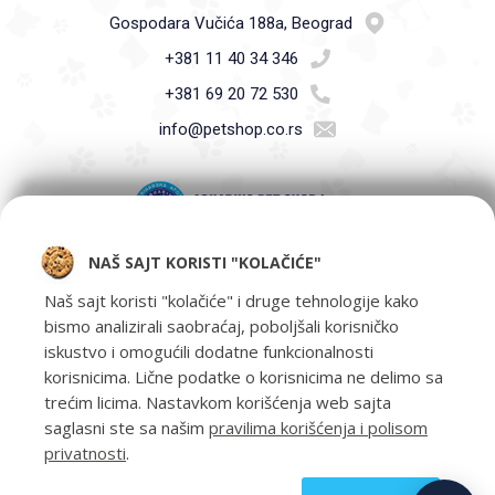
Gospodara Vučića 188a, Beograd
+381 11 40 34 346
+381 69 20 72 530
info@petshop.co.rs
NAŠ SAJT KORISTI "KOLAČIĆE"
Pet Shop Aquarius - Vaši ljubimci zaslužuju samo najbolje -
oprema za kućne ljubimce i hrana za kućne ljubimce Beograd.
Naš sajt koristi "kolačiće" i druge tehnologije kako
bismo analizirali saobraćaj, poboljšali korisničko
iskustvo i omogućili dodatne funkcionalnosti
korisnicima. Lične podatke o korisnicima ne delimo sa
trećim licima. Nastavkom korišćenja web sajta
saglasni ste sa našim
pravilima korišćenja i polisom
privatnosti
.