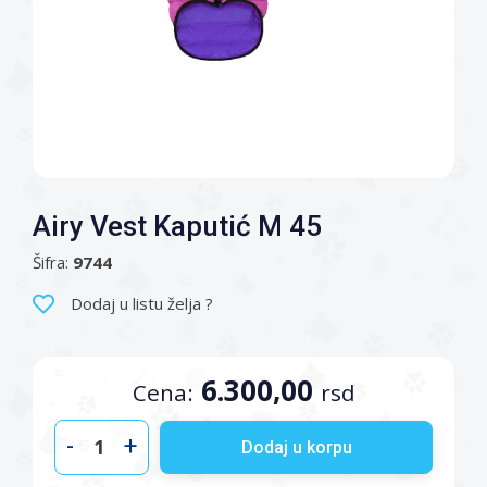
Airy Vest Kaputić M 45
Šifra:
9744
Dodaj u listu želja ?
6.300,00
Cena:
rsd
-
+
Dodaj u korpu