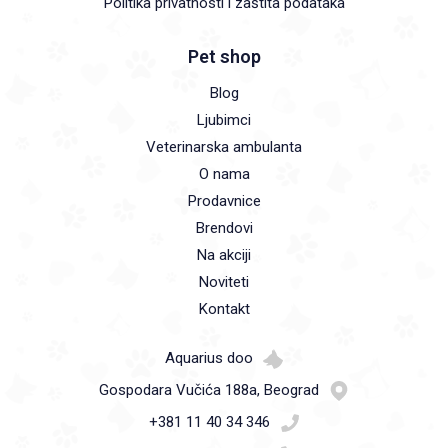
Politika privatnosti i zaštita podataka
Pet shop
Blog
Ljubimci
Veterinarska ambulanta
O nama
Prodavnice
Brendovi
Na akciji
Noviteti
Kontakt
Aquarius doo
Gospodara Vučića 188a, Beograd
+381 11 40 34 346