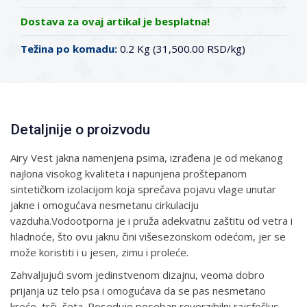
Dostava za ovaj artikal je besplatna!
Težina po komadu:
0.2 Kg (31,500.00 RSD/kg)
Detaljnije o proizvodu
Airy Vest jakna namenjena psima, izrađena je od mekanog
najlona visokog kvaliteta i napunjena proštepanom
sintetičkom izolacijom koja sprečava pojavu vlage unutar
jakne i omogućava nesmetanu cirkulaciju
vazduha.Vodootporna je i pruža adekvatnu zaštitu od vetra i
hladnoće, što ovu jaknu čini višesezonskom odećom, jer se
može koristiti i u jesen, zimu i proleće.
Zahvaljujući svom jedinstvenom dizajnu, veoma dobro
prijanja uz telo psa i omogućava da se pas nesmetano
kreće, trči, šeta. Poseduje poseban reverzibilni rajsfešlus