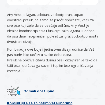
Airy Vest je lagan, udoban, vodootporan, topao
dvostrani prsluk, ne samo za pseće sportiste, već i za
sve pse koji žele da se osećaju odlično. Airy Vest je
idealna kombinacija stila i funkcije, tako lagana i udobna
da psu daje neograničen pokret za igru, vodootpornost i
dvostrani dizajn.
Kombinacija dve boje i jedinstven dizajn učiniće da Vaš
pas bude lako uočljiv u svako doba dana.
Prsluk ne pokriva čitavu dužinu psa i dizajniran je tako da
štiti psa i održava ga suvim i toplim bez ograničavanja
kretanja.
Odmah dostupno
Konsultujte se sa našim veterinarima