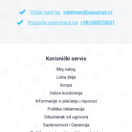
Pišite nam na
veterinari@aquarius.rs
Pozovite veterinara na
+381692070031
Korisnički servis
Moj nalog
Lista želja
Korpa
Uslovi korišćenja
Informacije o plaćanju i isporuci
Politika reklamacija
Odustanak od ugovora
Saobraznost i Garancija