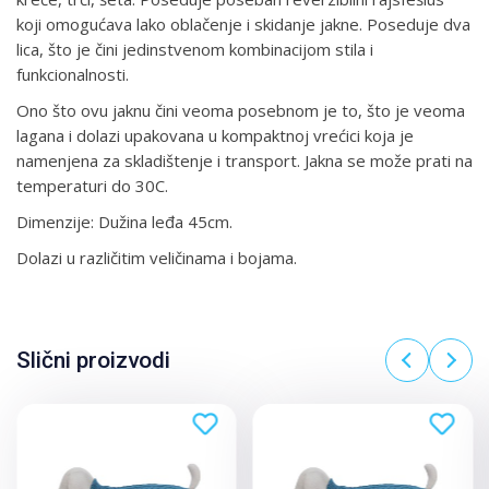
koji omogućava lako oblačenje i skidanje jakne. Poseduje dva
lica, što je čini jedinstvenom kombinacijom stila i
funkcionalnosti.
Ono što ovu jaknu čini veoma posebnom je to, što je veoma
lagana i dolazi upakovana u kompaktnoj vrećici koja je
namenjena za skladištenje i transport. Jakna se može prati na
temperaturi do 30C.
Dimenzije: Dužina leđa 45cm.
Dolazi u različitim veličinama i bojama.
Slični proizvodi