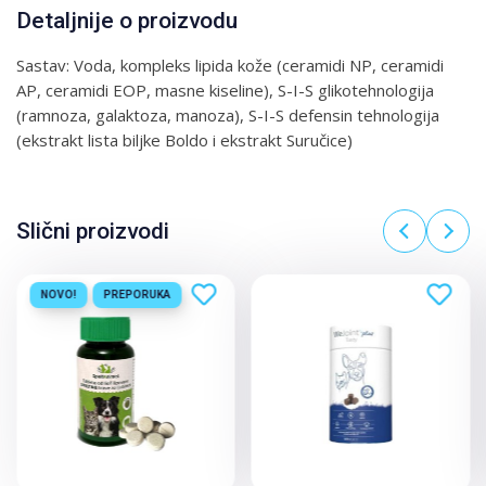
Detaljnije o proizvodu
Sastav: Voda, kompleks lipida kože (ceramidi NP, ceramidi
AP, ceramidi EOP, masne kiseline), S-I-S glikotehnologija
(ramnoza, galaktoza, manoza), S-I-S defensin tehnologija
(ekstrakt lista biljke Boldo i ekstrakt Suručice)
Slični proizvodi
NOVO!
PREPORUKA