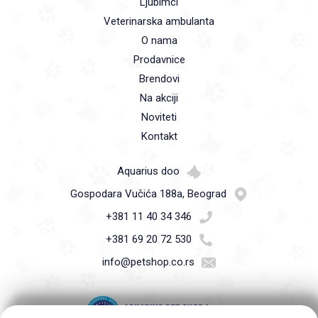
Ljubimci
Veterinarska ambulanta
O nama
Prodavnice
Brendovi
Na akciji
Noviteti
Kontakt
Aquarius doo
Gospodara Vučića 188a, Beograd
+381 11 40 34 346
+381 69 20 72 530
info@petshop.co.rs