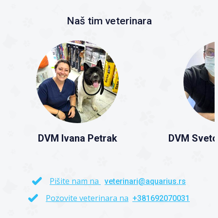
Naš tim veterinara
DVM Ivana Petrak
DVM Sveto
Pišite nam na
veterinari@aquarius.rs
Pozovite veterinara na
+381692070031