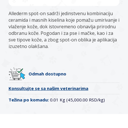
Allederm spot-on sadrži jedinstvenu kombinaciju
ceramida i masnih kiselina koje pomažu umirivanje i
vlaženje kože, dok istovremeno obnavlja prirodnu
odbranu kože. Pogodan i za pse i mačke, kao i za
sve tipove kože, a zbog spot-on oblika je aplikacija
izuzetno olakšana.
Odmah dostupno
Konsultujte se sa našim veterinarima
Težina po komadu:
0.01 Kg (45,000.00 RSD/kg)