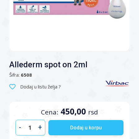
Allederm spot on 2ml
Šifra:
6508
Dodaj u listu želja ?
450,00
Cena:
rsd
-
+
Dodaj u korpu