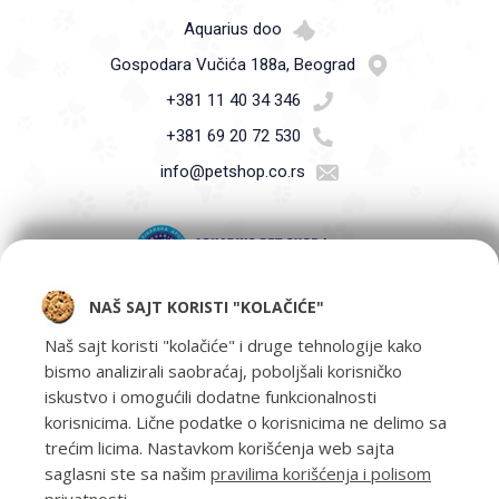
Aquarius doo
Gospodara Vučića 188a, Beograd
+381 11 40 34 346
+381 69 20 72 530
info@petshop.co.rs
NAŠ SAJT KORISTI "KOLAČIĆE"
Pet Shop Aquarius - Vaši ljubimci zaslužuju samo najbolje -
oprema za kućne ljubimce i hrana za kućne ljubimce Beograd.
Naš sajt koristi "kolačiće" i druge tehnologije kako
bismo analizirali saobraćaj, poboljšali korisničko
iskustvo i omogućili dodatne funkcionalnosti
korisnicima. Lične podatke o korisnicima ne delimo sa
trećim licima. Nastavkom korišćenja web sajta
saglasni ste sa našim
pravilima korišćenja i polisom