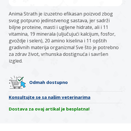
Anima Strath je izuzetno efikasan poizvod zbog
svog potpuno jedinstvenog sastava, jer sadrži
biljne proteine, masti i ugljene hidrate, ali i 11
vitamina, 19 minerala (uljučujući kalcijum, fosfor,
gvoždje i selen), 20 amino kiselina i 11 opštih
gradivnih materija organizma! Sve što je potrebno
za zdrav život, vrhunska dostignuća i savršen
izgled.
Odmah dostupno
Konsultujte se sa našim veterinarima
Dostava za ovaj artikal je besplatna!