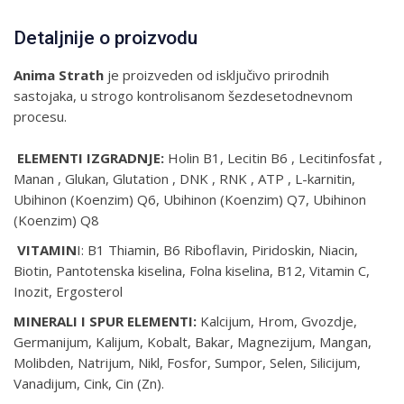
Detaljnije o proizvodu
Anima Strath
je proizveden od isključivo prirodnih
sastojaka, u strogo kontrolisanom šezdesetodnevnom
procesu.
ELEMENTI IZGRADNJE:
Holin B1, Lecitin B6 , Lecitinfosfat ,
Manan , Glukan, Glutation , DNK , RNK , ATP , L-karnitin,
Ubihinon (Koenzim) Q6, Ubihinon (Koenzim) Q7, Ubihinon
(Koenzim) Q8
VITAMIN
I: B1 Thiamin, B6 Riboflavin, Piridoskin, Niacin,
Biotin, Pantotenska kiselina, Folna kiselina, B12, Vitamin C,
Inozit, Ergosterol
MINERALI I SPUR ELEMENTI:
Kalcijum, Hrom, Gvozdje,
Germanijum, Kalijum, Kobalt, Bakar, Magnezijum, Mangan,
Molibden, Natrijum, Nikl, Fosfor, Sumpor, Selen, Silicijum,
Vanadijum, Cink, Cin (Zn).