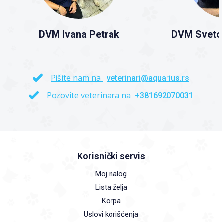
DVM Ivana Petrak
DVM Sveto
Pišite nam na
veterinari@aquarius.rs
Pozovite veterinara na
+381692070031
Korisnički servis
Moj nalog
Lista želja
Korpa
Uslovi korišćenja