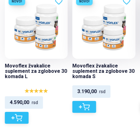
NOVO!
NOVO!
Movoflex žvakalice
Movoflex žvakalice
suplement za zglobove 30
suplement za zglobove 30
komada L
komada S
3.190,00
rsd
4.590,00
rsd
+
+