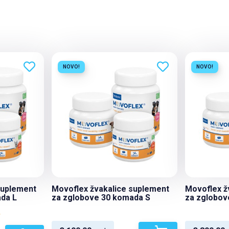
NOVO!
NOVO!
suplement
Movoflex žvakalice suplement
Movoflex ž
da L
za zglobove 30 komada S
za zglobov