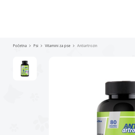
Početna
Psi
Vitamini za pse
Antiartrozin