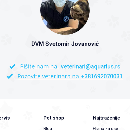
DVM Svetomir Jovanović
Pišite nam na
veterinari@aquarius.rs
Pozovite veterinara na
+381692070031
ervis
Pet shop
Najtraženije
Blog
Hrana za pse