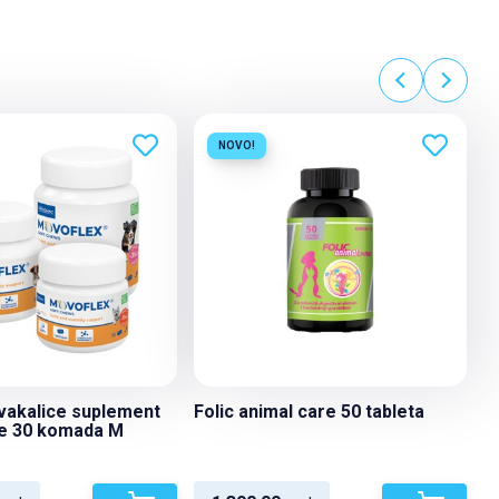
NOVO!
vakalice suplement
Folic animal care 50 tableta
e 30 komada M