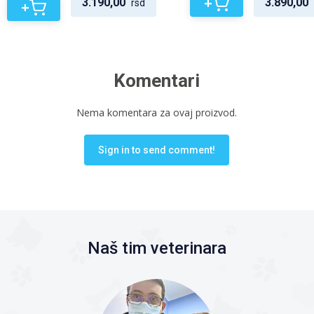
+
3.190,00
3.890,00
rsd
+
Komentari
Nema komentara za ovaj proizvod.
Sign in to send comment!
Naš tim veterinara