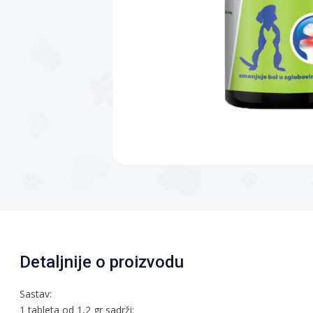
Detaljnije o proizvodu
Sastav:
1 tableta od 1,2 gr sadrži: