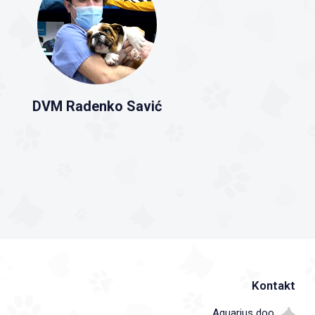
DVM Radenko Savić
Kontakt
Aquarius doo