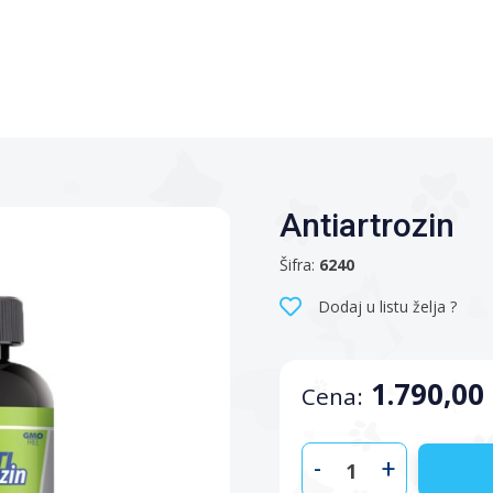
Antiartrozin
Šifra:
6240
Dodaj u listu želja ?
1.790,00
Cena:
-
+