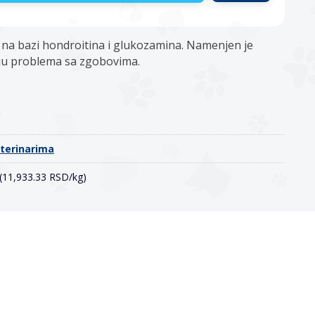
 na bazi hondroitina i glukozamina. Namenjen je
ju problema sa zgobovima.
o
eterinarima
 (11,933.33 RSD/kg)