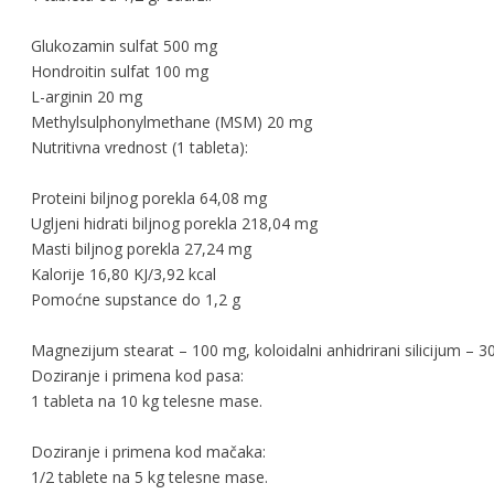
Glukozamin sulfat 500 mg
Hondroitin sulfat 100 mg
L-arginin 20 mg
Methylsulphonylmethane (MSM) 20 mg
Nutritivna vrednost (1 tableta):
Proteini biljnog porekla 64,08 mg
Ugljeni hidrati biljnog porekla 218,04 mg
Masti biljnog porekla 27,24 mg
Kalorije 16,80 KJ/3,92 kcal
Pomoćne supstance do 1,2 g
Magnezijum stearat – 100 mg, koloidalni anhidrirani silicijum – 
Doziranje i primena kod pasa:
1 tableta na 10 kg telesne mase.
Doziranje i primena kod mačaka:
1/2 tablete na 5 kg telesne mase.