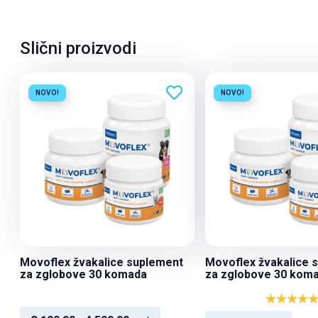
Slični proizvodi
NOVO!
NOVO!
Movoflex žvakalice suplement
Movoflex žvakalice 
za zglobove 30 komada
za zglobove 30 koma