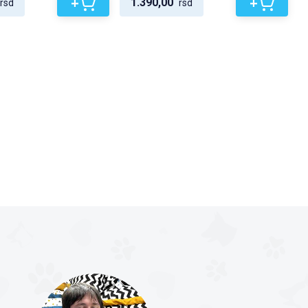
+
+
1.390,00
rsd
rsd