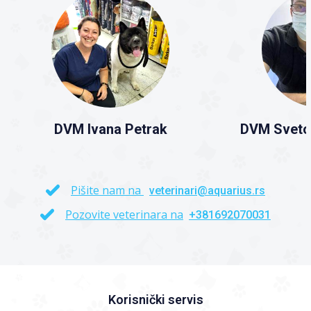
DVM Ivana Petrak
DVM Sveto
Pišite nam na
veterinari@aquarius.rs
Pozovite veterinara na
+381692070031
Korisnički servis