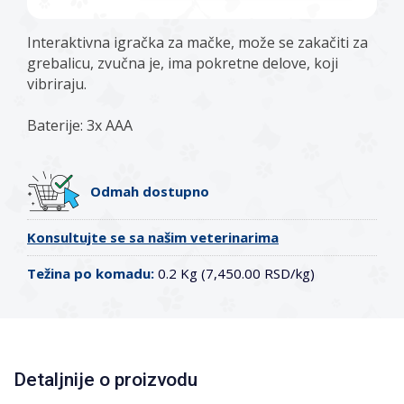
Interaktivna igračka za mačke, može se zakačiti za
grebalicu, zvučna je, ima pokretne delove, koji
vibriraju.
Baterije: 3x AAA
Odmah dostupno
Konsultujte se sa našim veterinarima
Težina po komadu:
0.2 Kg (7,450.00 RSD/kg)
Detaljnije o proizvodu