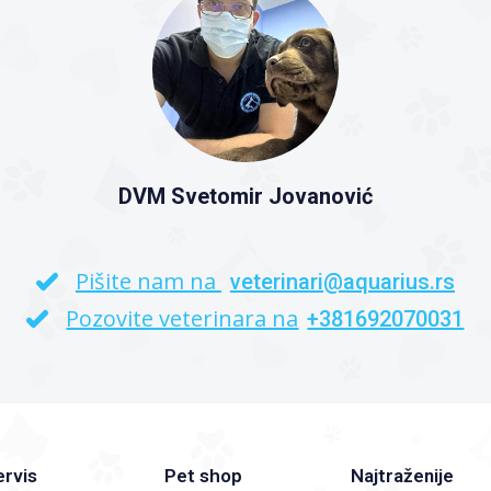
DVM Svetomir Jovanović
Pišite nam na
veterinari@aquarius.rs
Pozovite veterinara na
+381692070031
ervis
Pet shop
Najtraženije