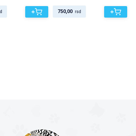
+
+
750,00
d
rsd