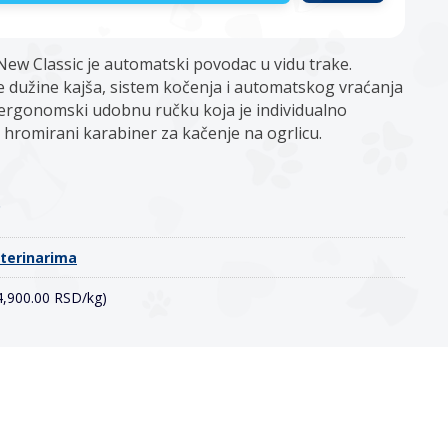
 New Classic je automatski povodac u vidu trake.
e dužine kajša, sistem kočenja i automatskog vraćanja
 ergonomski udobnu ručku koja je individualno
 i hromirani karabiner za kačenje na ogrlicu.
o
eterinarima
(4,900.00 RSD/kg)