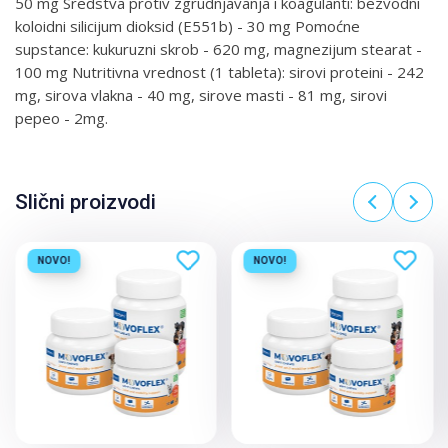
50 mg Sredstva protiv zgrudnjavanja i koagulanti: bezvodni
koloidni silicijum dioksid (E551b) - 30 mg Pomoćne
supstance: kukuruzni skrob - 620 mg, magnezijum stearat -
100 mg Nutritivna vrednost (1 tableta): sirovi proteini - 242
mg, sirova vlakna - 40 mg, sirove masti - 81 mg, sirovi
pepeo - 2mg.
Slični proizvodi
NOVO!
NOVO!