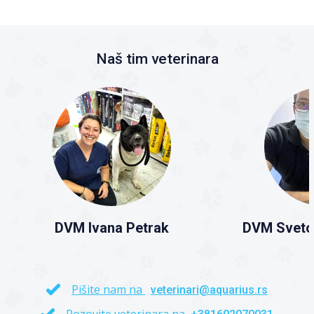
Naš tim veterinara
DVM Ivana Petrak
DVM Sveto
Pišite nam na
veterinari@aquarius.rs
Pozovite veterinara na