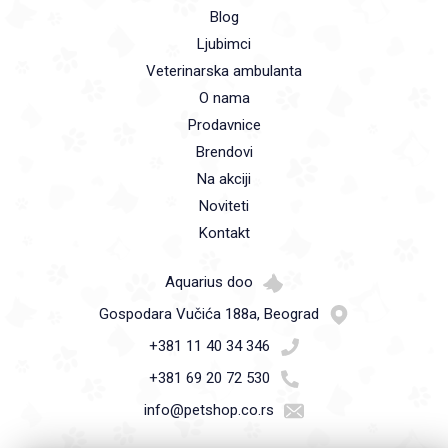
Blog
Ljubimci
Veterinarska ambulanta
O nama
Prodavnice
Brendovi
Na akciji
Noviteti
Kontakt
Aquarius doo
Gospodara Vučića 188a, Beograd
+381 11 40 34 346
+381 69 20 72 530
info@petshop.co.rs