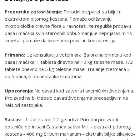
Preporuke za korišćenje:
Prirodni preparat sa biljnim
ekstraktom pitomog kestena. Pomaže održavanju
mikrobiološke crevne flore u ravnoteži, te reguliše probavu
pasa i mačaka svih starosnih dobi. Smanjuje neprijatan miris
izmeta i pomaže da izmet ima pravilnu konzistenciju.
Primena:
Uz konsultaciju veterinara. Za oralnu primenu kod
pasa i mačaka. 1 tableta dnevno na 10 kg telesne mase. 1/2
tablete dnevno na 5 kg telesne mase. Trajanje tretmana 3
do 5 dana, ili do nestanka simptoma.
Upozorenja:
Ne davati kod zatvora i anemičnim životinjama.
Proizvod ne bi trebalo davati životinjama preosetljivim na
neki od sastojaka.
Sastav
- 1 tableta od 1,2 g sadrži: Prirodni proizvodi -
botanički definisani Castanea sativa Mill. - ekstrakt pitomog
kestena - 400 mg Silibum marianum - ekstrakt biljke sikavice-