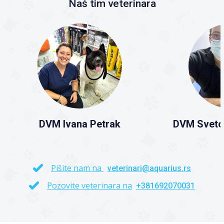
Naš tim veterinara
DVM Ivana Petrak
DVM Sveto
Pišite nam na
veterinari@aquarius.rs
Pozovite veterinara na
+381692070031