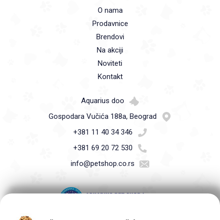
O nama
Prodavnice
Brendovi
Na akciji
Noviteti
Kontakt
Aquarius doo
Gospodara Vučića 188a, Beograd
+381 11 40 34 346
+381 69 20 72 530
info@petshop.co.rs