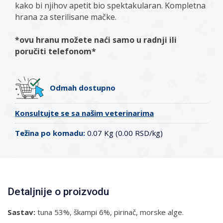
kako bi njihov apetit bio spektakularan. Kompletna
hrana za sterilisane mačke.
*ovu hranu možete naći samo u radnji ili
poručiti telefonom*
Odmah dostupno
Konsultujte se sa našim veterinarima
Težina po komadu:
0.07 Kg (0.00 RSD/kg)
Detaljnije o proizvodu
Sastav:
tuna 53%, škampi 6%, pirinač, morske alge.