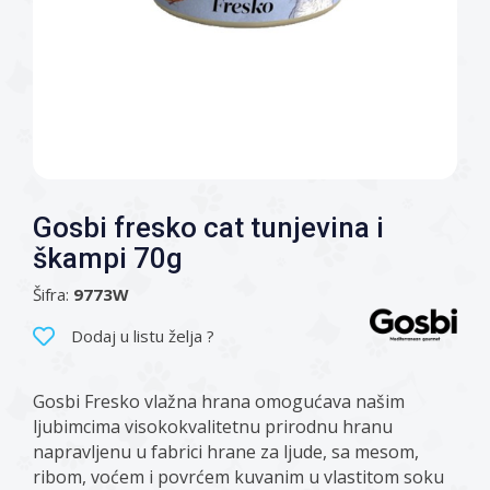
Gosbi fresko cat tunjevina i
škampi 70g
Šifra:
9773W
Dodaj u listu želja ?
Gosbi Fresko vlažna hrana omogućava našim
ljubimcima visokokvalitetnu prirodnu hranu
napravljenu u fabrici hrane za ljude, sa mesom,
ribom, voćem i povrćem kuvanim u vlastitom soku