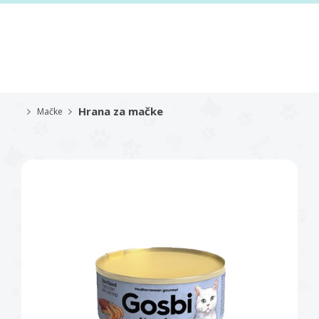
Hrana za mačke
Mačke