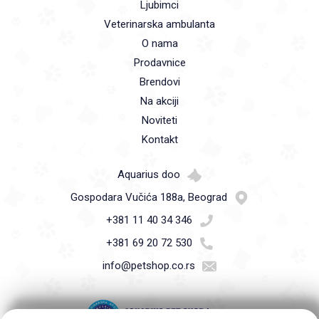
Ljubimci
Veterinarska ambulanta
O nama
Prodavnice
Brendovi
Na akciji
Noviteti
Kontakt
Aquarius doo
Gospodara Vučića 188a, Beograd
+381 11 40 34 346
+381 69 20 72 530
info@petshop.co.rs