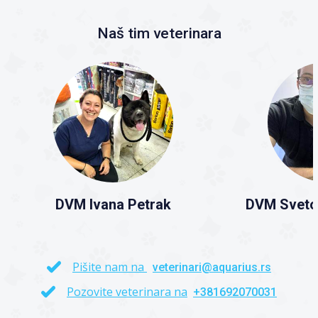
Naš tim veterinara
DVM Ivana Petrak
DVM Sveto
Pišite nam na
veterinari@aquarius.rs
Pozovite veterinara na
+381692070031