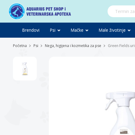
Brendovi
Psi
Mačke
Male životinje
Početna
Psi
Nega, higijena i kozmetika za pse
Green Fields ur