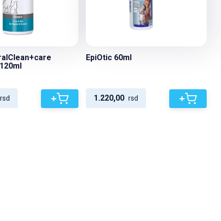
ralClean+care
EpiOtic 60ml
 120ml
+
+
1.220,00
rsd
rsd