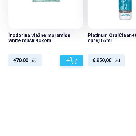
Inodorina vlažne maramice
Platinum OralClean+
white musk 40kom
sprej 65ml
+
470,00
6.950,00
rsd
rsd