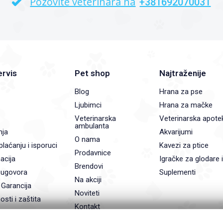
Pozovite veterinara na
+381692070031
ervis
Pet shop
Najtraženije
Blog
Hrana za pse
Ljubimci
Hrana za mačke
Veterinarska
Veterinarska apote
ambulanta
nja
Akvarijumi
O nama
plaćanju i isporuci
Kavezi za ptice
Prodavnice
acija
Igračke za glodare 
Brendovi
 ugovora
Suplementi
Na akciji
 Garancija
Noviteti
osti i zaštita
Kontakt