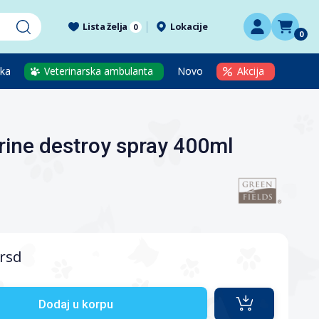
Lista želja
Lokacije
0
0
eka
Veterinarska ambulanta
Novo
Akcija
rine destroy spray 400ml
rsd
Dodaj u korpu