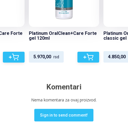
Care Forte
Platinum OralClean+Care Forte
Platinum O
gel 120ml
classic gel
+
+
5.970,00
4.850,00
rsd
Komentari
Nema komentara za ovaj proizvod.
Sign in to send comment!