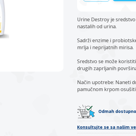
Urine Destroy je sredstvo
nastalih od urina.
Sadrži enzime i probiotsk
mrlja i neprijatnih mirisa.
Sredstvo se može koristiti
drugih zaprljanih površin
Način upotrebe: Naneti dov
pamučnom krpom osušiti 
Odmah dostupn
Konsultujte se sa našim v