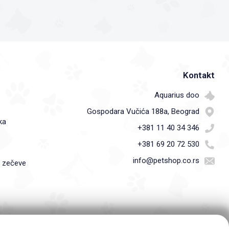
Kontakt
Aquarius doo
Gospodara Vučića 188a, Beograd
ka
+381 11 40 34 346
+381 69 20 72 530
info@petshop.co.rs
i zečeve