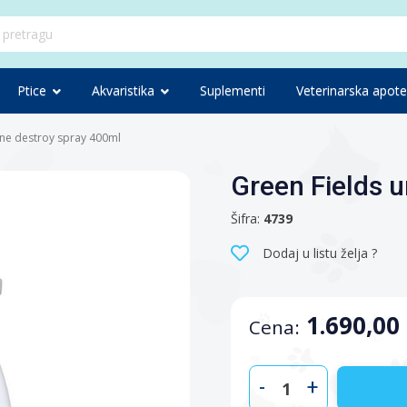
Ptice
Akvaristika
Suplementi
Veterinarska apot
ine destroy spray 400ml
Green Fields u
Šifra:
4739
Dodaj u listu želja ?
1.690,00
Cena:
-
+