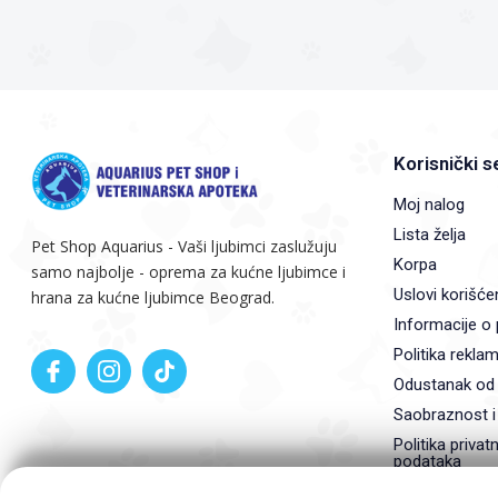
Korisnički s
Moj nalog
Lista želja
Pet Shop Aquarius - Vaši ljubimci zaslužuju
Korpa
samo najbolje - oprema za kućne ljubimce i
Uslovi korišće
hrana za kućne ljubimce Beograd.
Informacije o 
Politika reklam
Odustanak od
Saobraznost i
Politika privatn
podataka