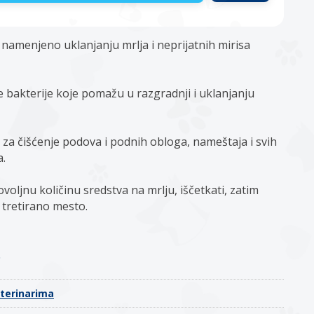
 namenjeno uklanjanju mrlja i neprijatnih mirisa
e bakterije koje pomažu u razgradnji i uklanjanju
 za čišćenje podova i podnih obloga, nameštaja i svih
a.
oljnu količinu sredstva na mrlju, iščetkati, zatim
tretirano mesto.
o
eterinarima