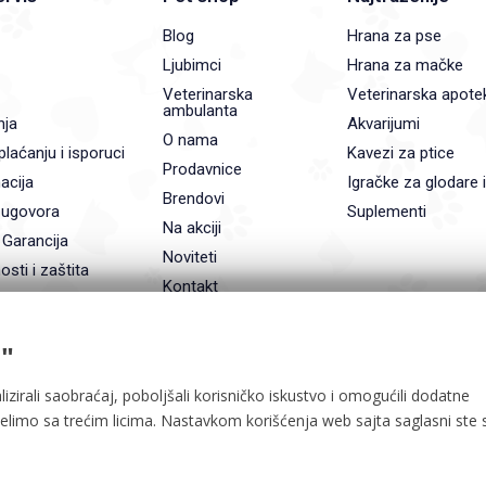
Blog
Hrana za pse
Ljubimci
Hrana za mačke
Veterinarska
Veterinarska apote
ambulanta
nja
Akvarijumi
O nama
plaćanju i isporuci
Kavezi za ptice
Prodavnice
acija
Igračke za glodare 
Brendovi
 ugovora
Suplementi
Na akciji
 Garancija
Noviteti
osti i zaštita
Kontakt
"
lizirali saobraćaj, poboljšali korisničko iskustvo i omogućili dodatne
delimo sa trećim licima. Nastavkom korišćenja web sajta saglasni ste