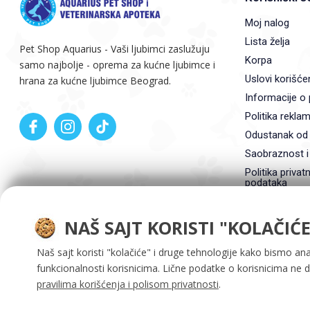
Moj nalog
Lista želja
Pet Shop Aquarius - Vaši ljubimci zaslužuju
Korpa
samo najbolje - oprema za kućne ljubimce i
Uslovi korišće
hrana za kućne ljubimce Beograd.
Informacije o 
Politika reklam
Odustanak od
Saobraznost i
Politika privatn
podataka
NAŠ SAJT KORISTI "KOLAČIĆE
Naš sajt koristi "kolačiće" i druge tehnologije kako bismo ana
funkcionalnosti korisnicima. Lične podatke o korisnicima ne 
pravilima korišćenja i polisom privatnosti
.
Aquarius doo ©. Sva prava zadržana 2026