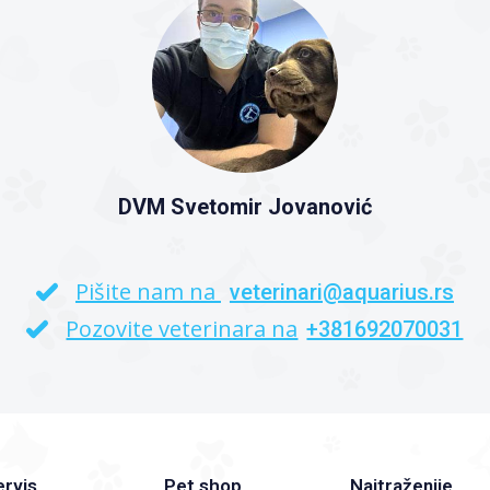
DVM Svetomir Jovanović
Pišite nam na
veterinari@aquarius.rs
Pozovite veterinara na
+381692070031
ervis
Pet shop
Najtraženije