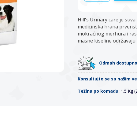
Hill's Urinary care je suv
medicinska hrana prvenst
mokraćnog merhura i ras
masne kiseline održavaju 
Odmah dostupn
Konsultujte se sa našim v
Težina po komadu:
1.5 Kg 