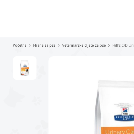
Početna
Hrana za pse
Veterinarske dijete za pse
Hill's C/D Ur