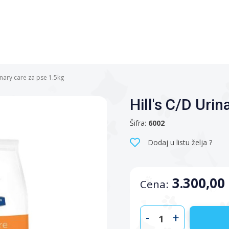
inary care za pse 1.5kg
Hill's C/D Urin
Šifra:
6002
Dodaj u listu želja ?
3.300,00
Cena:
-
+