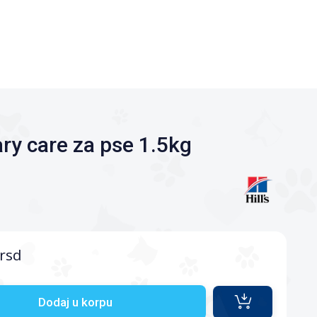
ary care za pse 1.5kg
rsd
Dodaj u korpu