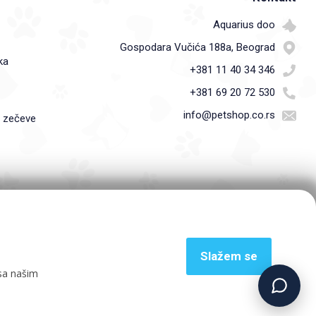
Aquarius doo
Gospodara Vučića 188a, Beograd
ka
+381 11 40 34 346
+381 69 20 72 530
info@petshop.co.rs
i zečeve
Slažem se
 sa našim
powered by
Explicit