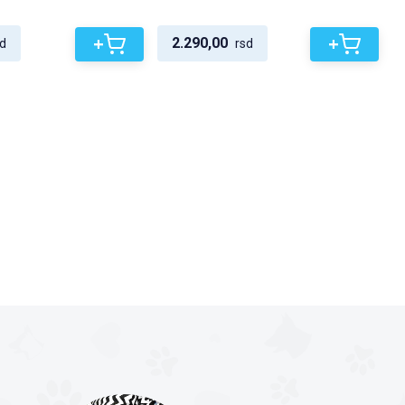
+
+
2.290,00
d
rsd