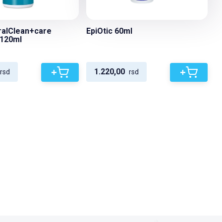
ralClean+care
EpiOtic 60ml
 120ml
+
+
1.220,00
rsd
rsd