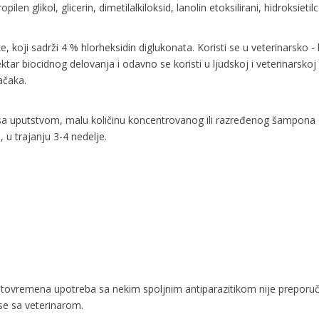
opilen glikol, glicerin, dimetilalkiloksid, lanolin etoksilirani, hidroksie
oji sadrži 4 % hlorheksidin diglukonata. Koristi se u veterinarsko - 
pektar biocidnog delovanja i odavno se koristi u ljudskoj i veterinar
mačaka.
a uputstvom, malu količinu koncentrovanog ili razređenog šampona dob
 u trajanju 3-4 nedelje.
vremena upotreba sa nekim spoljnim antiparazitikom nije preporučljiva
 se sa veterinarom.