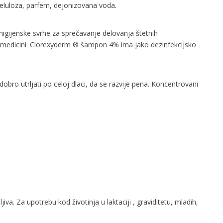
tilceluloza, parfem, dejonizovana voda.
higijenske svrhe za sprečavanje delovanja štetnih
skoj medicini. Clorexyderm ® šampon 4% ima jako dezinfekcijsko
ro utrljati po celoj dlaci, da se razvije pena. Koncentrovani
. Za upotrebu kod životinja u laktaciji , graviditetu, mladih,