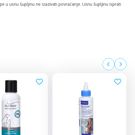
u usnu šupljinu ne izazivati povraćanje. Usnu šupljinu isprati