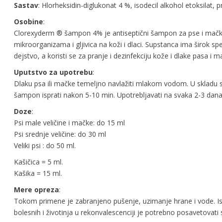
Sastav
: Hlorheksidin-diglukonat 4 %, isodecil alkohol etoksilat, pr
Osobine
:
Clorexyderm ® šampon 4% je antiseptični šampon za pse i mačke, k
mikroorganizama i gljivica na koži i dlaci. Supstanca ima širok s
dejstvo, a koristi se za pranje i dezinfekciju kože i dlake pasa i 
Uputstvo
za upotrebu
:
Dlaku psa ili mačke temeljno navlažiti mlakom vodom. U skladu s
šampon isprati nakon 5-10 min. Upotrebljavati na svaka 2-3 dana,
Doze
:
Psi male veličine i mačke: do 15 ml
Psi srednje veličine: do 30 ml
Veliki psi : do 50 ml.
Kašičica = 5 ml.
Kašika = 15 ml.
Mere
opreza
:
Tokom primene je zabranjeno pušenje, uzimanje hrane i vode. Isto
bolesnih i životinja u rekonvalescenciji je potrebno posavetovati