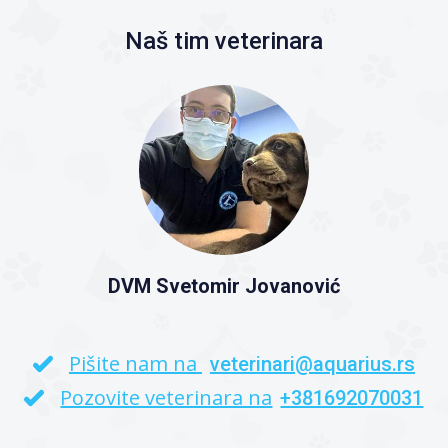
Naš tim veterinara
DVM Svetomir Jovanović
Pišite nam na
veterinari@aquarius.rs
Pozovite veterinara na
+381692070031