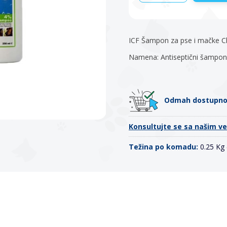
ICF Šampon za pse i mačke Ch
Namena: Antiseptični šampon
Odmah dostupn
Konsultujte se sa našim v
Težina po komadu:
0.25 Kg