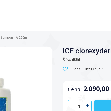
rm šampon 4% 250ml
ICF clorexyd
Šifra:
6356
Dodaj u listu želja ?
2.090,00
Cena:
-
+