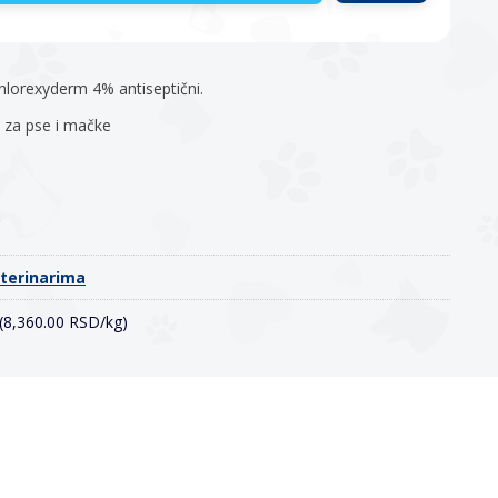
lorexyderm 4% antiseptični.
 za pse i mačke
o
eterinarima
 (8,360.00 RSD/kg)