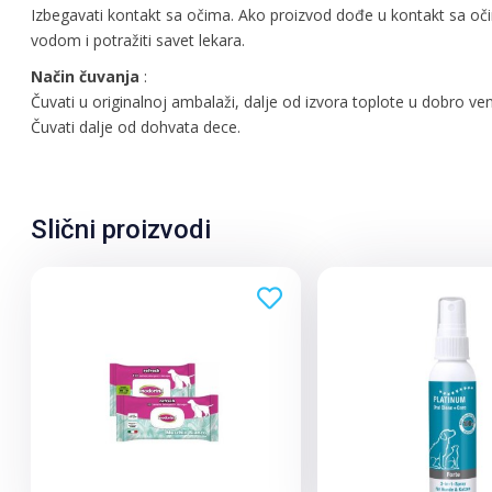
Izbegavati kontakt sa očima. Ako proizvod dođe u kontakt sa oči
vodom i potražiti savet lekara.
Način
čuvanja
:
Čuvati u originalnoj ambalaži, dalje od izvora toplote u dobro ve
Čuvati dalje od dohvata dece.
Slični proizvodi