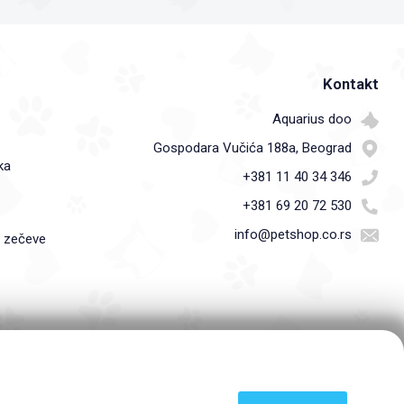
Kontakt
Aquarius doo
Gospodara Vučića 188a, Beograd
ka
+381 11 40 34 346
+381 69 20 72 530
info@petshop.co.rs
i zečeve