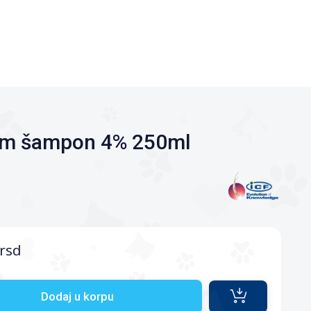
erm šampon 4% 250ml
rsd
Dodaj u korpu