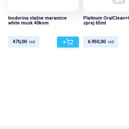
Inodorina vlažne maramice
Platinum OralClean+
white musk 40kom
sprej 65ml
+
470,00
6.950,00
rsd
rsd