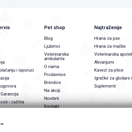
ervis
Pet shop
Najtraženije
Blog
Hrana za pse
Ljubimci
Hrana za mačke
Veterinarska
Veterinarska apote
ambulanta
nja
Akvarijumi
O nama
plaćanju i isporuci
Kavezi za ptice
Prodavnice
acija
Igračke za glodare 
Brendovi
 ugovora
Suplementi
Na akciji
 Garancija
Noviteti
osti i zaštita
Kontakt
"