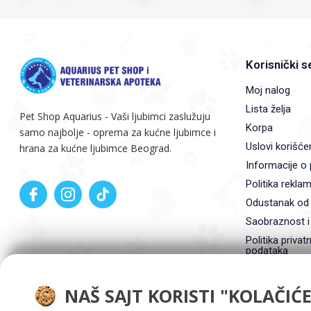
Korisnički s
Moj nalog
Lista želja
Pet Shop Aquarius - Vaši ljubimci zaslužuju
Korpa
samo najbolje - oprema za kućne ljubimce i
Uslovi korišće
hrana za kućne ljubimce Beograd.
Informacije o 
Politika reklam
Odustanak od
Saobraznost i
Politika privatn
podataka
NAŠ SAJT KORISTI "KOLAČIĆE