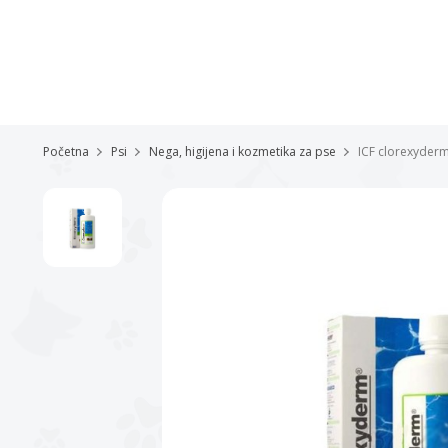
Početna
Psi
Nega, higijena i kozmetika za pse
ICF clorexyde