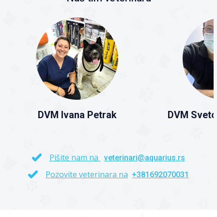
DVM Ivana Petrak
DVM Sveto
Pišite nam na
veterinari@aquarius.rs
Pozovite veterinara na
+381692070031