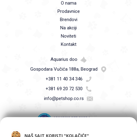
O nama
Prodavnice
Brendovi
Na akciji
Noviteti
Kontakt
Aquarius doo
Gospodara Vučića 188a, Beograd
+381 11 40 34 346
+381 69 20 72 530
info@petshop.co.rs
NAŠ SAJT KORISTI "KOLAČIĆE"