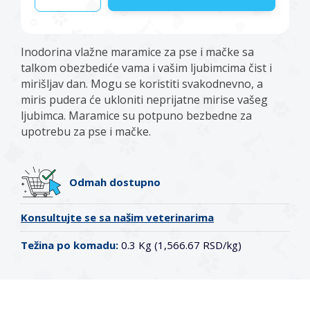
Inodorina vlažne maramice za pse i mačke sa
talkom obezbediće vama i vašim ljubimcima čist i
mirišljav dan. Mogu se koristiti svakodnevno, a
miris pudera će ukloniti neprijatne mirise vašeg
ljubimca. Maramice su potpuno bezbedne za
upotrebu za pse i mačke.
Odmah dostupno
Konsultujte se sa našim veterinarima
Težina po komadu:
0.3 Kg (1,566.67 RSD/kg)