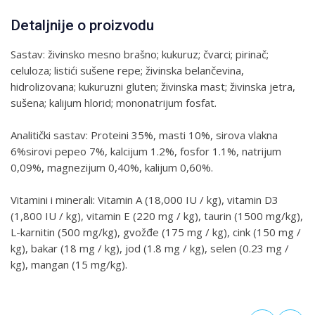
Detaljnije o proizvodu
Sastav: živinsko mesno brašno; kukuruz; čvarci; pirinač;
celuloza; listići sušene repe; živinska belančevina,
hidrolizovana; kukuruzni gluten; živinska mast; živinska jetra,
sušena; kalijum hlorid; mononatrijum fosfat.
Analitički sastav: Proteini 35%, masti 10%, sirova vlakna
6%sirovi pepeo 7%, kalcijum 1.2%, fosfor 1.1%, natrijum
0,09%, magnezijum 0,40%, kalijum 0,60%.
Vitamini i minerali: Vitamin A (18,000 IU / kg), vitamin D3
(1,800 IU / kg), vitamin E (220 mg / kg), taurin (1500 mg/kg),
L-karnitin (500 mg/kg), gvožđe (175 mg / kg), cink (150 mg /
kg), bakar (18 mg / kg), jod (1.8 mg / kg), selen (0.23 mg /
kg), mangan (15 mg/kg).