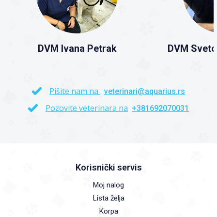
DVM Ivana Petrak
DVM Sveto
Pišite nam na
veterinari@aquarius.rs
Pozovite veterinara na
+381692070031
Korisnički servis
Moj nalog
Lista želja
Korpa