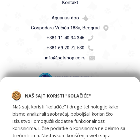
Kontakt
Aquarius doo
Gospodara Vučića 188a, Beograd
+381 11 40 34 346
+381 69 20 72 530
info@petshop.co.rs
NAŠ SAJT KORISTI "KOLAČIĆE"
Pet Shop Aquarius - Vaši ljubimci zaslužuju samo najbolje -
oprema za kućne ljubimce i hrana za kućne ljubimce Beograd.
Naš sajt koristi "kolačiće" i druge tehnologije kako
bismo analizirali saobraćaj, poboljšali korisničko
iskustvo i omogućili dodatne funkcionalnosti
korisnicima. Lične podatke o korisnicima ne delimo sa
trećim licima. Nastavkom korišćenja web sajta