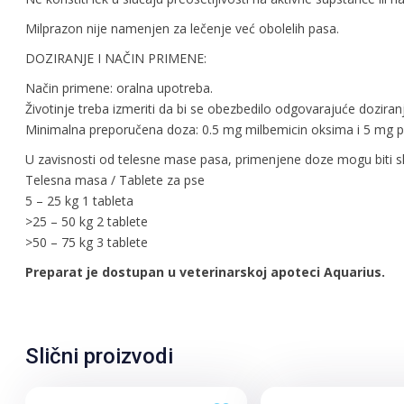
Milprazon nije namenjen za lečenje već obolelih pasa.
DOZIRANJE I NAČIN PRIMENE:
Način primene: oralna upotreba.
Životinje treba izmeriti da bi se obezbedilo odgovarajuće doziran
Minimalna preporučena doza: 0.5 mg milbemicin oksima i 5 mg pr
U zavisnosti od telesne mase pasa, primenjene doze mogu biti s
Telesna masa / Tablete za pse
5 – 25 kg 1 tableta
>25 – 50 kg 2 tablete
>50 – 75 kg 3 tablete
Preparat je dostupan u veterinarskoj apoteci Aquarius.
Slični proizvodi