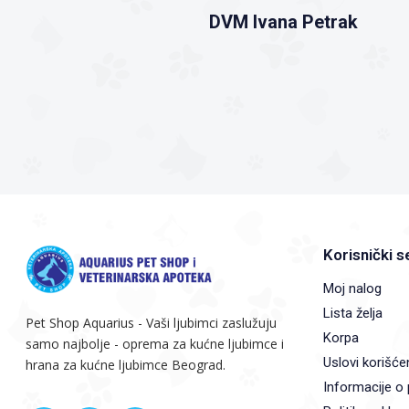
DVM Ivana Petrak
Korisnički s
Moj nalog
Lista želja
Pet Shop Aquarius - Vaši ljubimci zaslužuju
Korpa
samo najbolje - oprema za kućne ljubimce i
Uslovi korišće
hrana za kućne ljubimce Beograd.
Informacije o 