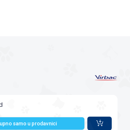
g
d
upno samo u prodavnici