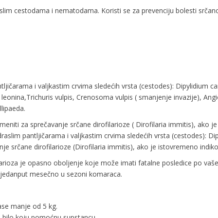
raslim cestodama i nematodama. Koristi se za prevenciju bolesti srčan
ljičarama i valjkastim crvima sledećih vrsta (cestodes): Dipylidium 
eonina,Trichuris vulpis, Crenosoma vulpis ( smanjenje invazije), An
llipaeda.
iti za sprečavanje srčane dirofilarioze ( Dirofilaria immitis), ako je
aslim pantljičarama i valjkastim crvima sledećih vrsta (cestodes): Di
srčane dirofilarioze (Dirofilaria immitis), ako je istovremeno indikov
filarioza je opasno oboljenje koje može imati fatalne posledice po v
n jedanput mesečno u sezoni komaraca.
ase manje od 5 kg.
 na bilo koju pomoćnu supstancu.