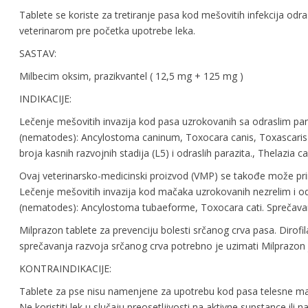
Tablete se koriste za tretiranje pasa kod mešovitih infekcija od
veterinarom pre početka upotrebe leka.
SASTAV:
Milbecim oksim, prazikvantel ( 12,5 mg + 125 mg )
INDIKACIJE:
Lečenje mešovitih invazija kod pasa uzrokovanih sa odraslim pant
(nematodes): Ancylostoma caninum, Toxocara canis, Toxascaris l
broja kasnih razvojnih stadija (L5) i odraslih parazita., Thelazia ca
Ovaj veterinarsko-medicinski proizvod (VMP) se takođe može primen
Lečenje mešovitih invazija kod mačaka uzrokovanih nezrelim i odr
(nematodes): Ancylostoma tubaeforme, Toxocara cati. Sprečavanje 
Milprazon tablete za prevenciju bolesti srčanog crva pasa. Diro
sprečavanja razvoja srčanog crva potrebno je uzimati Milprazo
KONTRAINDIKACIJE:
Tablete za pse nisu namenjene za upotrebu kod pasa telesne m
Ne koristiti lek u slučaju preosetljivosti na aktivne supstance ili