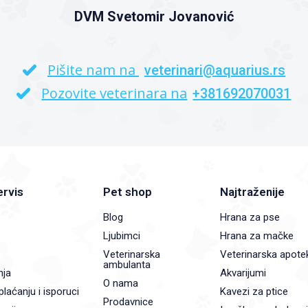
DVM Svetomir Jovanović
Pišite nam na
veterinari@aquarius.rs
Pozovite veterinara na
+381692070031
ervis
Pet shop
Najtraženije
Blog
Hrana za pse
Ljubimci
Hrana za mačke
Veterinarska
Veterinarska apote
ambulanta
nja
Akvarijumi
O nama
plaćanju i isporuci
Kavezi za ptice
Prodavnice