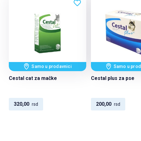
Samo u prodavnici
Samo u prod
Cestal cat za mačke
Cestal plus za pse
320,00
200,00
rsd
rsd