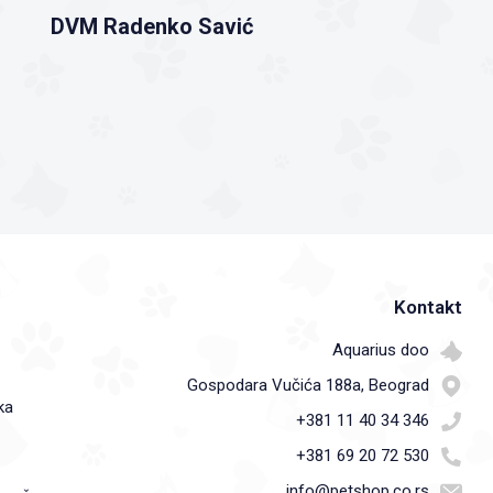
DVM Radenko Savić
Kontakt
Aquarius doo
Gospodara Vučića 188a, Beograd
ka
+381 11 40 34 346
+381 69 20 72 530
info@petshop.co.rs