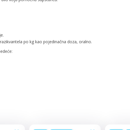
je.
azikvantela po kg kao pojedinačna doza, oralno.
ledeće: