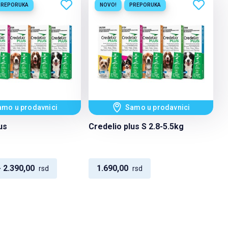
PREPORUKA
NOVO!
PREPORUKA
amo u prodavnici
Samo u prodavnici
us
Credelio plus S 2.8-5.5kg
- 2.390,00
1.690,00
rsd
rsd