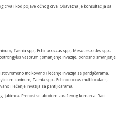
og crva i kod pojave očnog crva. Obavezna je konsultacija sa
caninum, Taenia spp., Echinococcus spp., Mesocestoides spp.,
giostrongylus vasorum ( smanjenje invazije, odnosno smanjenje
 istovremeno indikovano i lečenje invazija sa pantljičarama.
pylidium caninum, Taenia spp., Echinococcus multilocularis,
ano i lečenje invazija sa pantljičarama.
ašeg ljubimca. Prenosi se ubodom zaraženog komarca. Radi