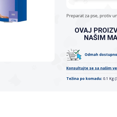
Preparat za pse, protiv un
OVAJ PROIZ
NAŠIM M
Odmah dostupn
Konsultujte se sa našim v
Težina po komadu:
0.1 Kg 