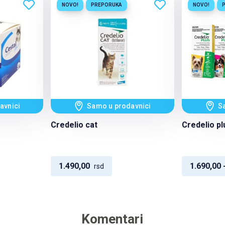
NOVO!
PREPORUKA
NOVO!
avnici
Samo u prodavnici
S
Credelio cat
Credelio pl
1.490,00
1.690,00 
rsd
Komentari