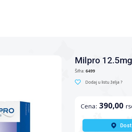
Milpro 12.5m
Šifra:
6499
Dodaj u listu želja ?
390,00
Cena:
rs
Dost