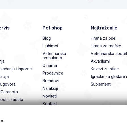
ervis
Pet shop
Najtraženije
Blog
Hrana za pse
Ljubimci
Hrana za mačke
Veterinarska
Veterinarska apote
ambulanta
nja
Akvarijumi
O nama
plaćanju i isporuci
Kavezi za ptice
Prodavnice
acija
Igračke za glodare 
Brendovi
 ugovora
Suplementi
Na akciji
 Garancija
Noviteti
osti i zaštita
Kontakt
"