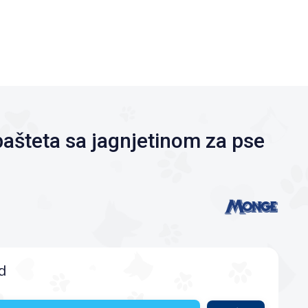
ašteta sa jagnjetinom za pse
d