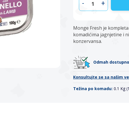
-
+
Monge Fresh je kompletan
komadićima jagnjetine i n
konzervansa.
Odmah dostupn
Konsultujte se sa našim v
Težina po komadu:
0.1 Kg 