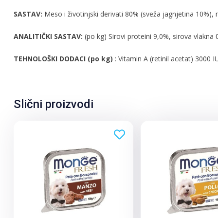
SASTAV:
Meso i životinjski derivati 80% (sveža jagnjetina 10%), m
ANALITIČKI SASTAV:
(po kg) Sirovi proteini 9,0%, sirova vlakna
TEHNOLOŠKI DODACI (po kg)
: Vitamin A (retinil acetat) 3000 
Slični proizvodi