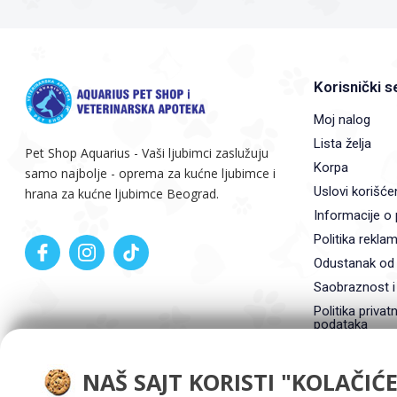
Korisnički s
Moj nalog
Lista želja
Pet Shop Aquarius - Vaši ljubimci zaslužuju
Korpa
samo najbolje - oprema za kućne ljubimce i
Uslovi korišće
hrana za kućne ljubimce Beograd.
Informacije o 
Politika reklam
Odustanak od
Saobraznost i
Politika privatn
podataka
NAŠ SAJT KORISTI "KOLAČIĆE