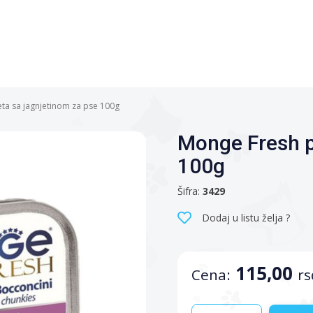
ta sa jagnjetinom za pse 100g
Monge Fresh p
100g
Šifra:
3429
Dodaj u listu želja ?
115,00
Cena:
rs