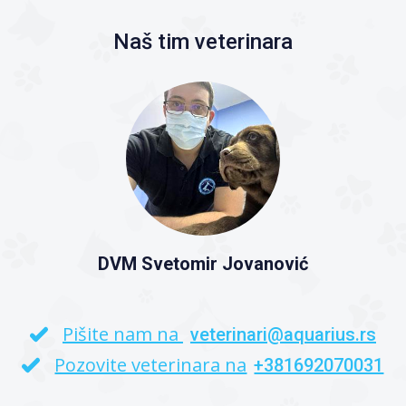
Naš tim veterinara
DVM Svetomir Jovanović
Pišite nam na
veterinari@aquarius.rs
Pozovite veterinara na
+381692070031