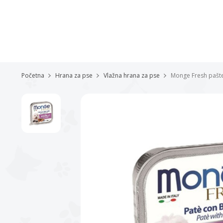
Početna
Hrana za pse
Vlažna hrana za pse
Monge Fresh pašte