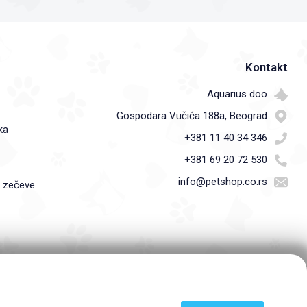
Kontakt
Aquarius doo
Gospodara Vučića 188a, Beograd
ka
+381 11 40 34 346
+381 69 20 72 530
info@petshop.co.rs
i zečeve