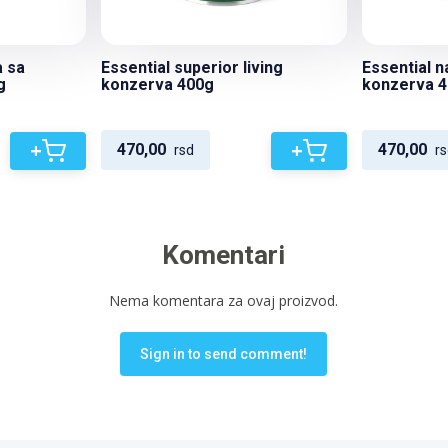
 sa
Essential superior living
Essential na
g
konzerva 400g
konzerva 
+
+
470,00
470,00
rsd
rs
Komentari
Nema komentara za ovaj proizvod.
Sign in to send comment!