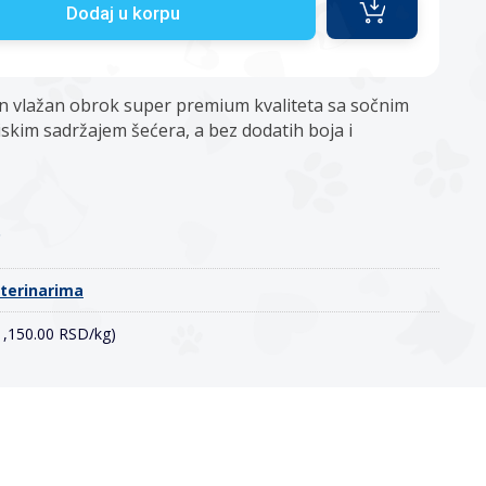
Dodaj u korpu
 vlažan obrok super premium kvaliteta sa sočnim
iskim sadržajem šećera, a bez dodatih boja i
o
eterinarima
(1,150.00 RSD/kg)