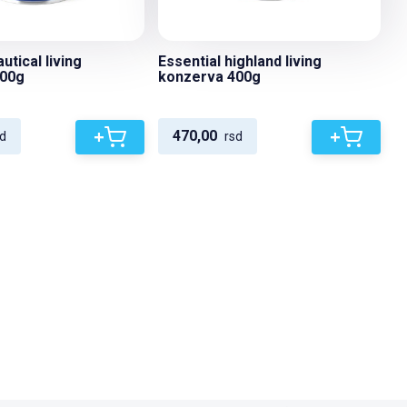
utical living
Essential highland living
400g
konzerva 400g
+
+
470,00
d
rsd