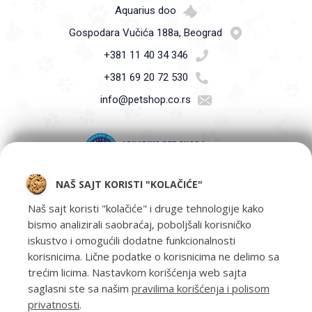
Aquarius doo
Gospodara Vučića 188a, Beograd
+381 11 40 34 346
+381 69 20 72 530
info@petshop.co.rs
NAŠ SAJT KORISTI "KOLAČIĆE"
Pet Shop Aquarius - Vaši ljubimci zaslužuju samo najbolje -
oprema za kućne ljubimce i hrana za kućne ljubimce Beograd.
Naš sajt koristi "kolačiće" i druge tehnologije kako
bismo analizirali saobraćaj, poboljšali korisničko
iskustvo i omogućili dodatne funkcionalnosti
korisnicima. Lične podatke o korisnicima ne delimo sa
trećim licima. Nastavkom korišćenja web sajta
saglasni ste sa našim
pravilima korišćenja i polisom
privatnosti
.