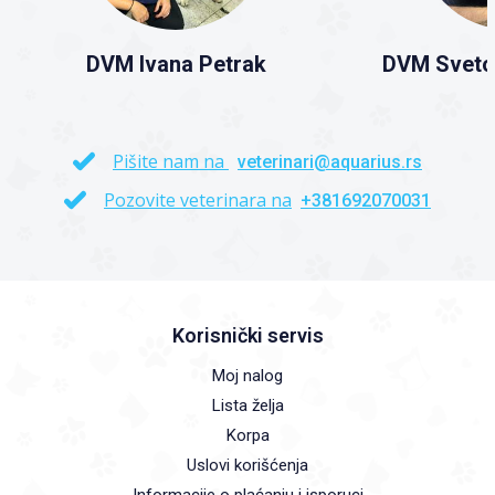
DVM Ivana Petrak
DVM Sveto
Pišite nam na
veterinari@aquarius.rs
Pozovite veterinara na
+381692070031
Korisnički servis
Moj nalog
Lista želja
Korpa
Uslovi korišćenja
Informacije o plaćanju i isporuci