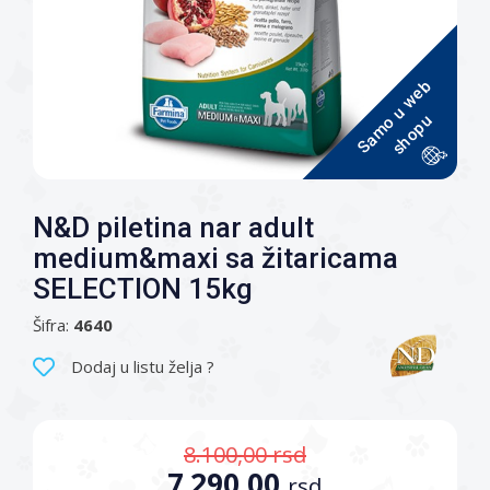
S
a
m
u
w
e
b
s
h
o
p
o
u
N&D piletina nar adult
medium&maxi sa žitaricama
SELECTION 15kg
Šifra:
4640
Dodaj u listu želja ?
8.100,00
rsd
7.290,00
rsd