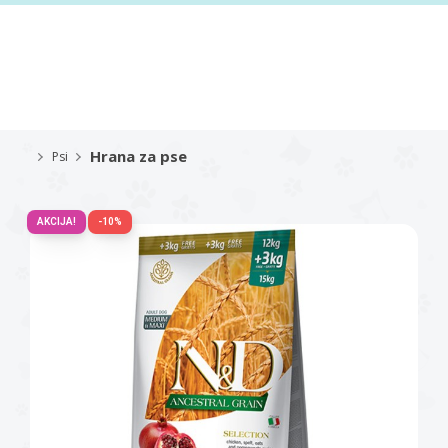
Hrana za pse
Psi
AKCIJA!
-10%