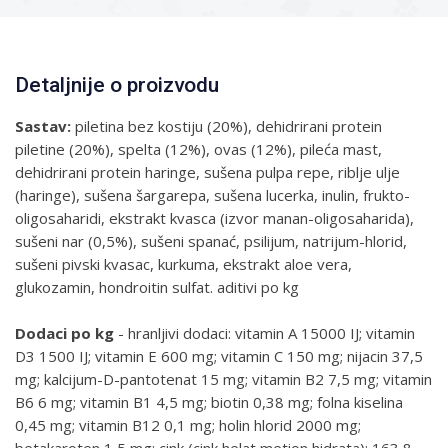
Detaljnije o proizvodu
Sastav:
piletina bez kostiju (20%), dehidrirani protein
piletine (20%), spelta (12%), ovas (12%), pileća mast,
dehidrirani protein haringe, sušena pulpa repe, riblje ulje
(haringe), sušena šargarepa, sušena lucerka, inulin, frukto-
oligosaharidi, ekstrakt kvasca (izvor manan-oligosaharida),
sušeni nar (0,5%), sušeni spanać, psilijum, natrijum-hlorid,
sušeni pivski kvasac, kurkuma, ekstrakt aloe vera,
glukozamin, hondroitin sulfat. aditivi po kg
Dodaci po kg
- hranljivi dodaci: vitamin A 15000 IJ; vitamin
D3 1500 IJ; vitamin E 600 mg; vitamin C 150 mg; nijacin 37,5
mg; kalcijum-D-pantotenat 15 mg; vitamin B2 7,5 mg; vitamin
B6 6 mg; vitamin B1 4,5 mg; biotin 0,38 mg; folna kiselina
0,45 mg; vitamin B12 0,1 mg; holin hlorid 2000 mg;