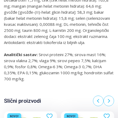
betakaroten 1,5 mg; cink (cink helat metion hidrata): 163,8
mg; mangan (mangan helat metionin hidrata): 64,6 mg;
gvožđe [gvožđe-(II)-helat glicin hidrata]: 58,3 mg; bakar
(bakar helat metionin hidrata): 15,8 mg; selen (selenizovani
kvasac inaktivisani): 0,00088 mg; DL-metionin, tehnički čist
2500 mg; taurin 800 mg; L-karnitin 200 mg. Organoleptički
dodaci: ekstrakt zelenog čaja 100 mg; ekstrakt ruzmarina.
Antiokidanti: ekstrakti tokoferola iz biljnih ulja.
Analitički sastav:
Sirovi proteini 27%; sirova mast 16%;
sirova vlakna 2,7%; vlaga 9%; sirovi pepeo 7,5%; kalcijum
0,9%; fosfor 0,8%; Omega‐6 3%; Omega‐3 0,7%; DHA
0,35%; EPA 0,15%; glukozamin 1000 mg/kg; hondroitin sulfat
700 mg/kg.
Slični proizvodi
NOVO!
NOVO!