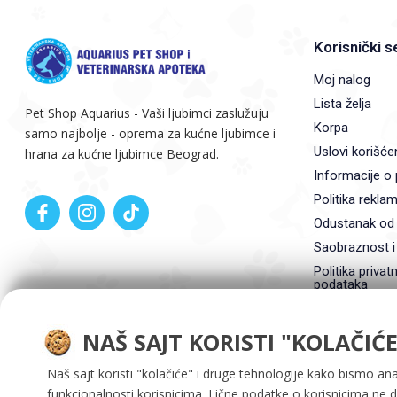
Korisnički s
Moj nalog
Lista želja
Pet Shop Aquarius - Vaši ljubimci zaslužuju
Korpa
samo najbolje - oprema za kućne ljubimce i
Uslovi korišće
hrana za kućne ljubimce Beograd.
Informacije o 
Politika reklam
Odustanak od
Saobraznost i
Politika privatn
podataka
NAŠ SAJT KORISTI "KOLAČIĆE
Naš sajt koristi "kolačiće" i druge tehnologije kako bismo ana
funkcionalnosti korisnicima. Lične podatke o korisnicima ne 