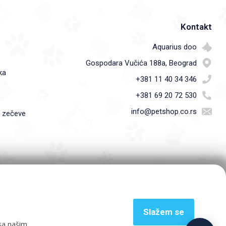
Kontakt
Aquarius doo
Gospodara Vučića 188a, Beograd
ka
+381 11 40 34 346
+381 69 20 72 530
info@petshop.co.rs
i zečeve
Slažem se
 sa našim