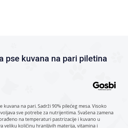
a pse kuvana na pari piletina
e kuvana na pari. Sadrži 90% pilećeg mesa. Visoko
ovoljava sve potrebe za nutrijentima. Svašena zamena
rađeno na temperaturi pastrizacije i kuvano u
eliku količinu hranljivih materija, vitamina i