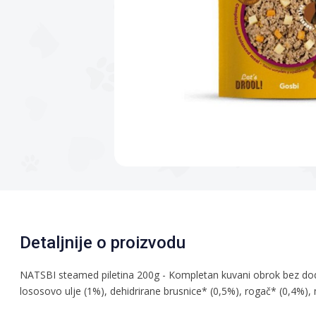
Detaljnije o proizvodu
NATSBI steamed piletina 200g - Kompletan kuvani obrok bez doda
lososovo ulje (1%), dehidrirane brusnice* (0,5%), rogač* (0,4%), m