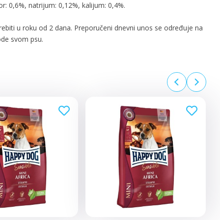
or: 0,6%, natrijum: 0,12%, kalijum: 0,4%.
trebiti u roku od 2 dana. Preporučeni dnevni unos se određuje na
vode svom psu.