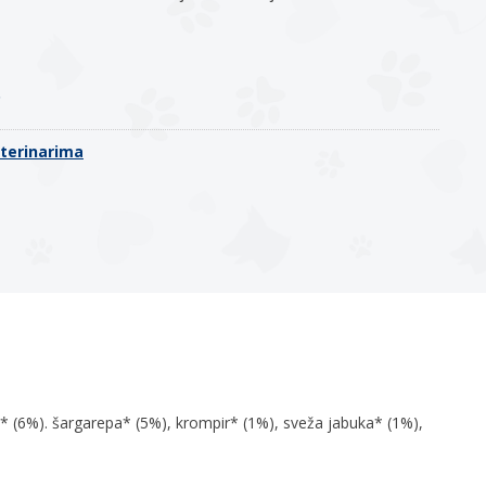
o
eterinarima
* (6%). šargarepa* (5%), krompir* (1%), sveža jabuka* (1%),