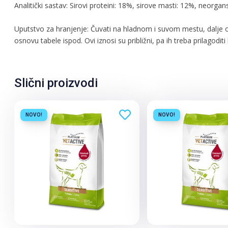
Analitički sastav: Sirovi proteini: 18%, sirove masti: 12%, neorga
Uputstvo za hranjenje: Čuvati na hladnom i suvom mestu, dalje od
osnovu tabele ispod. Ovi iznosi su približni, pa ih treba prilago
Slični proizvodi
NOVO!
NOVO!