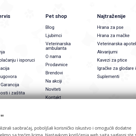
ervis
Pet shop
Najtraženije
Blog
Hrana za pse
Ljubimci
Hrana za mačke
Veterinarska
Veterinarska apote
ambulanta
nja
Akvarijumi
O nama
plaćanju i isporuci
Kavezi za ptice
Prodavnice
acija
Igračke za glodare 
Brendovi
 ugovora
Suplementi
Na akciji
 Garancija
Noviteti
osti i zaštita
Kontakt
"
lizirali saobraćaj, poboljšali korisničko iskustvo i omogućili dodatne
delimo sa trećim licima. Nastavkom korišćenja web sajta saglasni ste