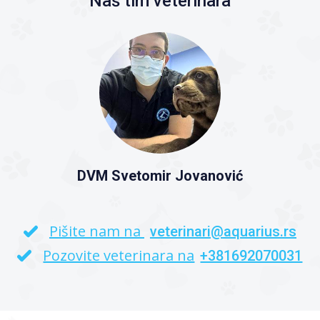
Naš tim veterinara
DVM Svetomir Jovanović
Pišite nam na
veterinari@aquarius.rs
Pozovite veterinara na
+381692070031