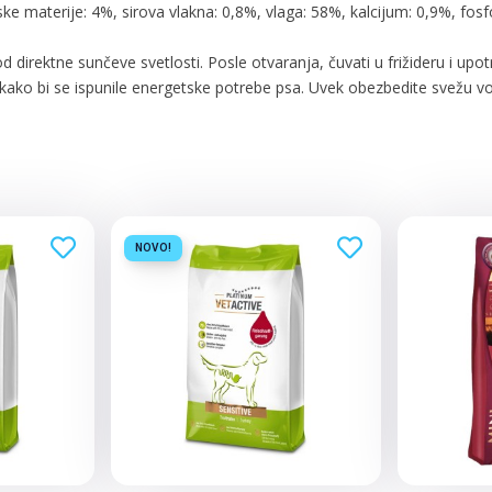
nske materije: 4%, sirova vlakna: 0,8%, vlaga: 58%, kalcijum: 0,9%, fosf
 direktne sunčeve svetlosti. Posle otvaranja, čuvati u frižideru i upo
diti kako bi se ispunile energetske potrebe psa. Uvek obezbedite svežu 
NOVO!