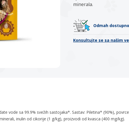
minerala.
Odmah dostupn
Konsultujte se sa našim v
te vode sa 99.9% svežih sastojaka*. Sastav: Piletina* (90%), povrce
inerali, inulin od cikorije (1 g/kg), proizvodi od kvasca (400 mg/kg).