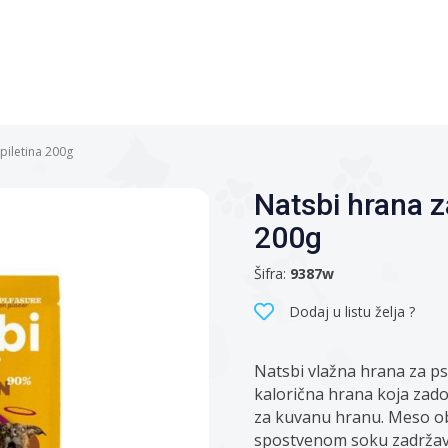
piletina 200g
Natsbi hrana z
200g
Šifra:
9387w
Dodaj u listu želja ?
Natsbi vlažna hrana za ps
kalorična hrana koja zad
za kuvanu hranu. Meso ob
spostvenom soku zadržava v