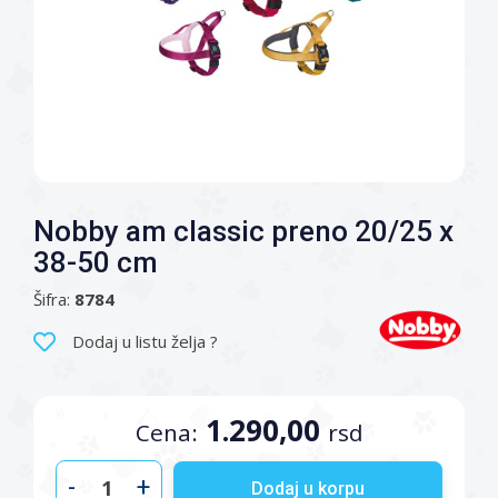
Nobby am classic preno 20/25 x
38-50 cm
Šifra:
8784
Dodaj u listu želja ?
1.290,00
Cena:
rsd
-
+
Dodaj u korpu