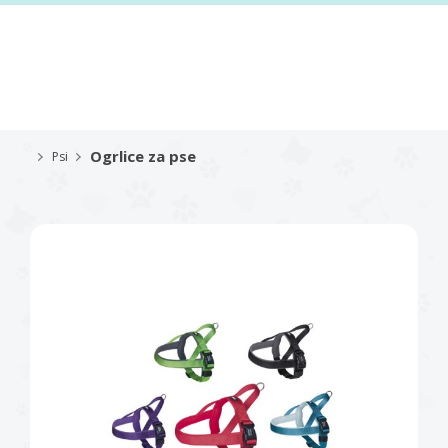
Ogrlice za pse
Psi