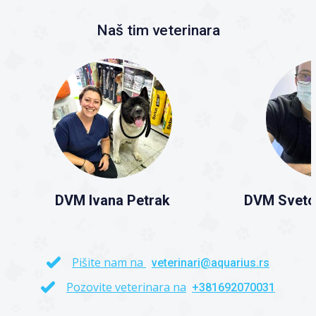
Naš tim veterinara
DVM Ivana Petrak
DVM Sveto
Pišite nam na
veterinari@aquarius.rs
Pozovite veterinara na
+381692070031