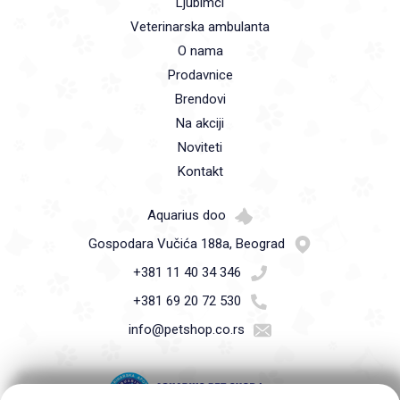
Ljubimci
Veterinarska ambulanta
O nama
Prodavnice
Brendovi
Na akciji
Noviteti
Kontakt
Aquarius doo
Gospodara Vučića 188a, Beograd
+381 11 40 34 346
+381 69 20 72 530
info@petshop.co.rs