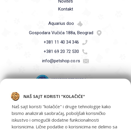
Noviteti
Kontakt
Aquarius doo
Gospodara Vučića 188a, Beograd
+381 11 40 34 346
+381 69 20 72 530
info@petshop.co.rs
NAŠ SAJT KORISTI "KOLAČIĆE"
Pet Shop Aquarius - Vaši ljubimci zaslužuju samo najbolje -
oprema za kućne ljubimce i hrana za kućne ljubimce Beograd.
Naš sajt koristi "kolačiće" i druge tehnologije kako
bismo analizirali saobraćaj, poboljšali korisničko
iskustvo i omogućili dodatne funkcionalnosti
korisnicima. Lične podatke o korisnicima ne delimo sa