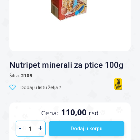
Nutripet minerali za ptice 100g
Šifra:
2109
Dodaj u listu želja ?
110,00
Cena:
rsd
-
+
Dodaj u korpu