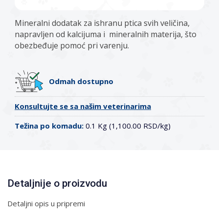
Mineralni dodatak za ishranu ptica svih veličina,
napravljen od kalcijuma i mineralnih materija, što
obezbeđuje pomoć pri varenju.
Odmah dostupno
Konsultujte se sa našim veterinarima
Težina po komadu:
0.1 Kg (1,100.00 RSD/kg)
Detaljnije o proizvodu
Detaljni opis u pripremi