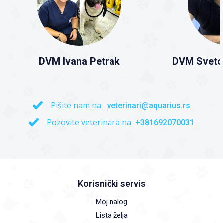
DVM Ivana Petrak
DVM Sveto
Pišite nam na
veterinari@aquarius.rs
Pozovite veterinara na
+381692070031
Korisnički servis
Moj nalog
Lista želja