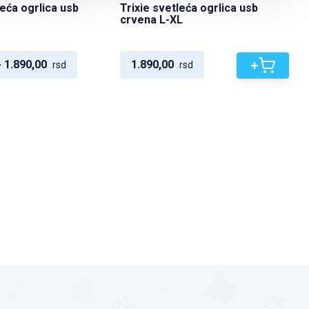
leća ogrlica usb
Trixie svetleća ogrlica usb
crvena L-XL
+
- 1.890,00
1.890,00
rsd
rsd