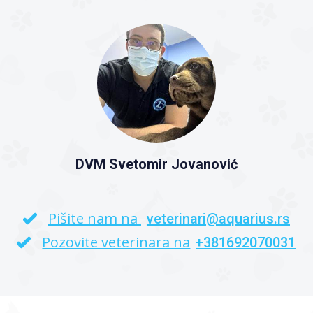
DVM Svetomir Jovanović
Pišite nam na
veterinari@aquarius.rs
Pozovite veterinara na
+381692070031