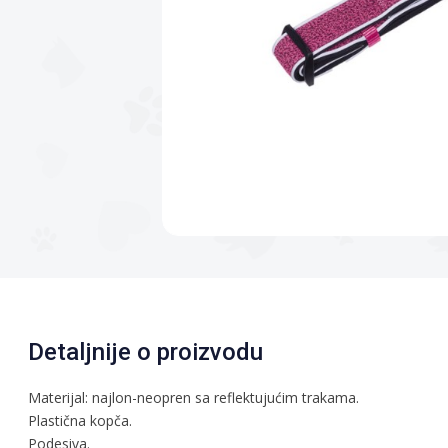
Detaljnije o proizvodu
Materijal: najlon-neopren sa reflektujućim trakama.
Plastična kopča.
Podesiva.