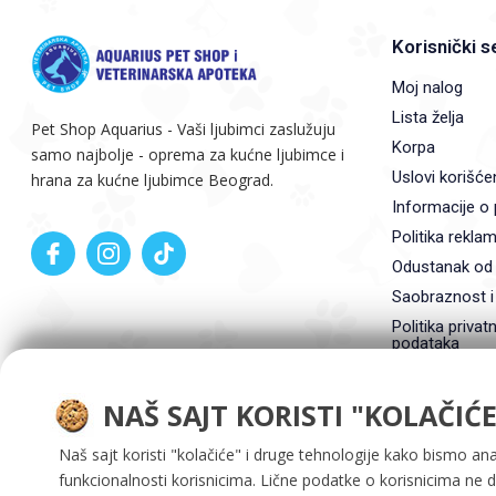
Korisnički s
Moj nalog
Lista želja
Pet Shop Aquarius - Vaši ljubimci zaslužuju
Korpa
samo najbolje - oprema za kućne ljubimce i
Uslovi korišće
hrana za kućne ljubimce Beograd.
Informacije o 
Politika reklam
Odustanak od
Saobraznost i
Politika privatn
podataka
NAŠ SAJT KORISTI "KOLAČIĆE
Naš sajt koristi "kolačiće" i druge tehnologije kako bismo ana
funkcionalnosti korisnicima. Lične podatke o korisnicima ne 