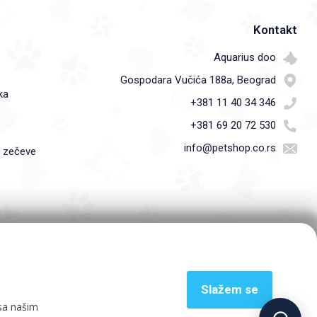
Kontakt
Aquarius doo
Gospodara Vučića 188a, Beograd
ka
+381 11 40 34 346
+381 69 20 72 530
info@petshop.co.rs
i zečeve
Slažem se
 sa našim