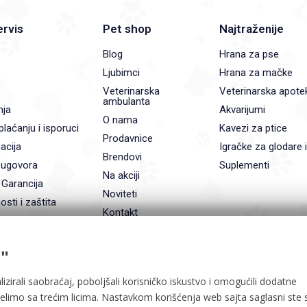
ervis
Pet shop
Najtraženije
Blog
Hrana za pse
Ljubimci
Hrana za mačke
Veterinarska
Veterinarska apote
ambulanta
nja
Akvarijumi
O nama
plaćanju i isporuci
Kavezi za ptice
Prodavnice
acija
Igračke za glodare 
Brendovi
 ugovora
Suplementi
Na akciji
 Garancija
Noviteti
osti i zaštita
Kontakt
"
lizirali saobraćaj, poboljšali korisničko iskustvo i omogućili dodatne
delimo sa trećim licima. Nastavkom korišćenja web sajta saglasni ste