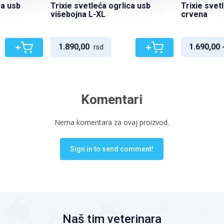
ca usb
Trixie svetleća ogrlica usb
Trixie svet
višebojna L-XL
crvena
+
+
1.890,00
1.690,00 
rsd
Komentari
Nema komentara za ovaj proizvod.
Sign in to send comment!
Naš tim veterinara