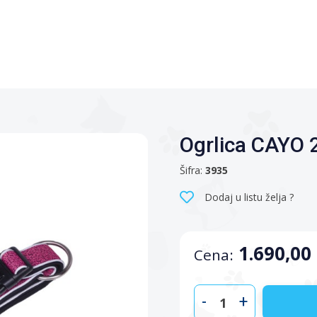
Ogrlica CAYO
Šifra:
3935
Dodaj u listu želja ?
1.690,00
Cena:
-
+