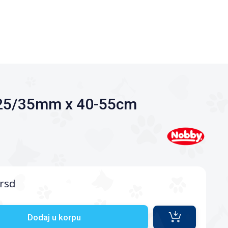
 25/35mm x 40-55cm
rsd
Dodaj u korpu