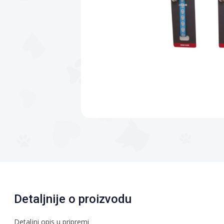
Detaljnije o proizvodu
Detaljni opis u pripremi