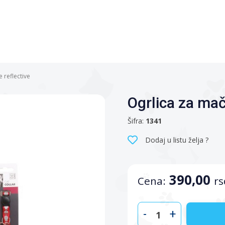
 reflective
Ogrlica za mač
Šifra:
1341
Dodaj u listu želja ?
390,00
Cena:
rs
-
+