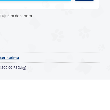
ektujućim dezenom.
o
eterinarima
(3,900.00 RSD/kg)