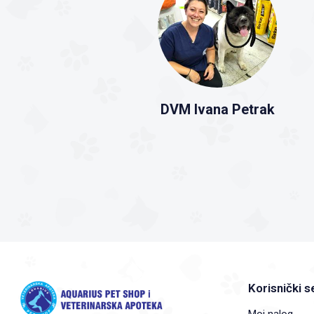
DVM Ivana Petrak
Korisnički s
Moj nalog