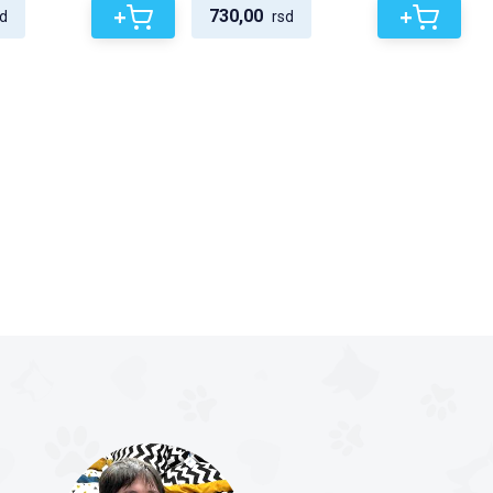
+
+
730,00
d
rsd