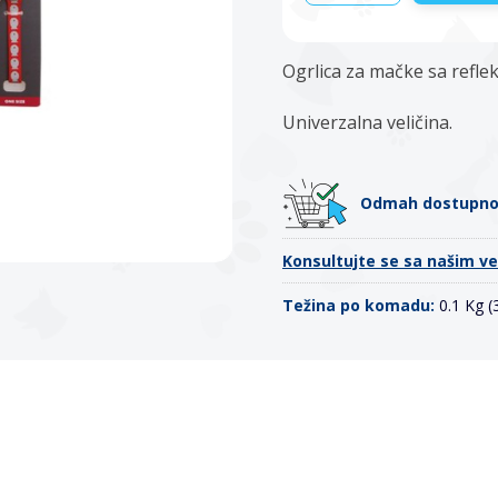
Ogrlica za mačke sa refl
Univerzalna veličina.
Odmah dostupn
Konsultujte se sa našim v
Težina po komadu:
0.1 Kg 