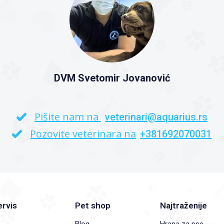
DVM Svetomir Jovanović
Pišite nam na
veterinari@aquarius.rs
Pozovite veterinara na
+381692070031
ervis
Pet shop
Najtraženije
Blog
Hrana za pse