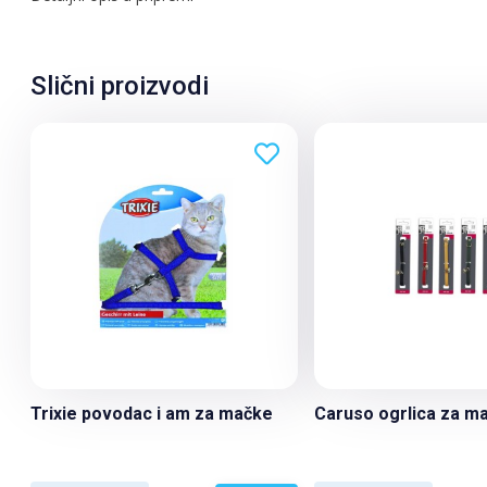
Slični proizvodi
Trixie povodac i am za mačke
Caruso ogrlica za m