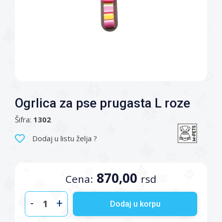
Ogrlica za pse prugasta L roze
Šifra:
1302
Dodaj u listu želja ?
870,00
Cena:
rsd
-
+
Dodaj u korpu