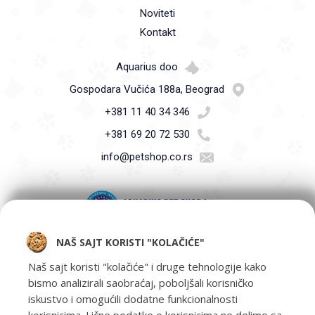
Noviteti
Kontakt
Aquarius doo
Gospodara Vučića 188a, Beograd
+381 11 40 34 346
+381 69 20 72 530
info@petshop.co.rs
NAŠ SAJT KORISTI "KOLAČIĆE"
Pet Shop Aquarius - Vaši ljubimci zaslužuju samo najbolje -
oprema za kućne ljubimce i hrana za kućne ljubimce Beograd.
Naš sajt koristi "kolačiće" i druge tehnologije kako
bismo analizirali saobraćaj, poboljšali korisničko
iskustvo i omogućili dodatne funkcionalnosti