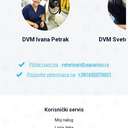
DVM Ivana Petrak
DVM Sveto
Pišite nam na
veterinari@aquarius.rs
Pozovite veterinara na
+381692070031
Korisnički servis
Moj nalog
Lista želja