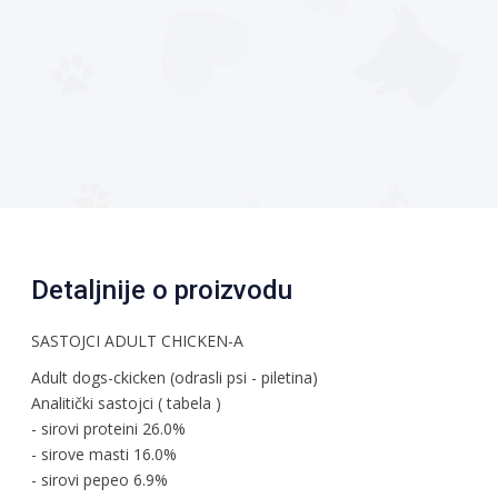
Detaljnije o proizvodu
SASTOJCI ADULT CHICKEN-A
Adult dogs-ckicken (odrasli psi - piletina)
Analitički sastojci ( tabela )
- sirovi proteini 26.0%
- sirove masti 16.0%
- sirovi pepeo 6.9%