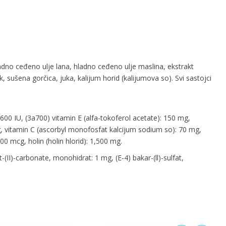
adno ceđeno ulje lana, hladno ceđeno ulje maslina, ekstrakt
 sušena gorčica, juka, kalijum horid (kalijumova so). Svi sastojci
,600 IU, (3a700) vitamin E (alfa-tokoferol acetate): 150 mg,
 mg, vitamin C (ascorbyl monofosfat kalcijum sodium so): 70 mg,
00 mcg, holin (holin hlorid): 1,500 mg.
-(II)-carbonate, monohidrat: 1 mg, (E-4) bakar-(ll)-sulfat,