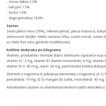
- sirova vlakna 2 0%
- kalcijum 1.5%
- fosfor 1.0%
- vlaga (prirodna) 18.0%
Sastav
Sveže pileće meso (70%), mleveni pirinač, pileća masnoća, kukuru
zelenousne školjke, mleko semena čička, sušeni morač, sušeni divl
su GMO-free (nisu genetski modifikovani).
Količine
dodataka
po
kilogramu
Vitamini, provitamini i hemijski dobro definisane supstance koje i
vitamin K1: 2 mg, vitamin B1 (tiamin mononitrat): 6 mg, vitamin B
vitamin B12: 40 mcg, niacin: 20 mg, pantotenska kiselina (kalcijum
Elementi u tragovima ili jedinjenja elemenata u tragovima: (E-1) fe
pentahidrat: 19 mg, (E-5) mangan-(ll)-sulfat, monohidrat: 40 mg, (E
Antioklsidans baziran na vitaminima:tokoferol-sadrži ekstrakte iz