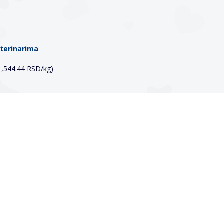
o
eterinarima
(1,544.44 RSD/kg)