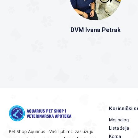
DVM Ivana Petrak
Korisnički s
Moj nalog
Lista želja
Pet Shop Aquarius - Vaši ljubimci zaslužuju
Korpa