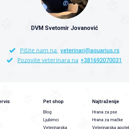
DVM Svetomir Jovanović
Pišite nam na
veterinari@aquarius.rs
Pozovite veterinara na
+381692070031
ervis
Pet shop
Najtraženije
Blog
Hrana za pse
Ljubimci
Hrana za mačke
Veterinarska
Veterinarska apote