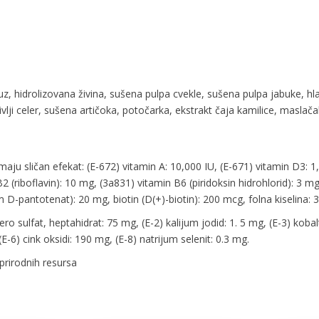
z, hidrolizovana živina, sušena pulpa cvekle, sušena pulpa jabuke, hl
ji celer, sušena artičoka, potočarka, ekstrakt čaja kamilice, maslačak,
maju sličan efekat: (E-672) vitamin A: 10,000 IU, (E-671) vitamin D3: 1
2 (riboflavin): 10 mg, (3a831) vitamin B6 (piridoksin hidrohlorid): 3
 D-pantotenat): 20 mg, biotin (D(+)-biotin): 200 mcg, folna kiselina: 3
ro sulfat, heptahidrat: 75 mg, (E-2) kalijum jodid: 1. 5 mg, (E-3) kobalt
-6) cink oksidi: 190 mg, (E-8) natrijum selenit: 0.3 mg.
 prirodnih resursa