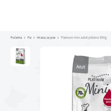
Početna
Psi
Hrana za pse
Platinum mini adult piletina 900g