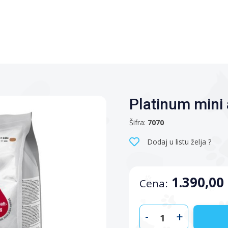
Platinum mini 
Šifra:
7070
Dodaj u listu želja ?
1.390,00
Cena:
-
+