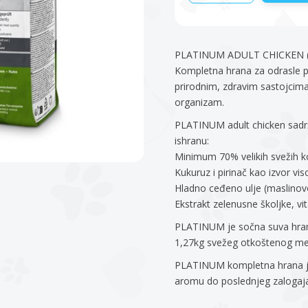
PLATINUM ADULT CHICKEN (hr
Kompletna hrana za odrasle ps
prirodnim, zdravim sastojcima 
organizam.
PLATINUM adult chicken sadrž
ishranu:
Minimum 70% velikih svežih 
Kukuruz i pirinač kao izvor vis
Hladno ceđeno ulje (maslinov
Ekstrakt zelenusne školjke, vit
PLATINUM je sočna suva hrana
1,27kg svežeg otkoštenog mes
PLATINUM kompletna hrana je
aromu do poslednjeg zalogaj