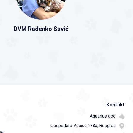
DVM Radenko Savić
Kontakt
Aquarius doo
Gospodara Vučića 188a, Beograd
ka