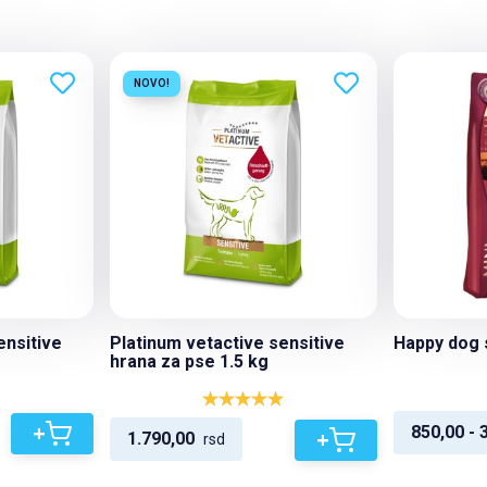
NOVO!
ensitive
Platinum vetactive sensitive
Happy dog s
hrana za pse 1.5 kg
+
850,00 - 
+
1.790,00
rsd