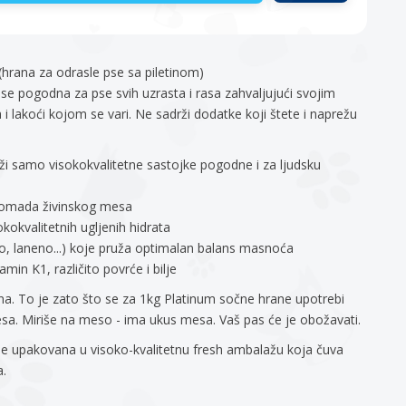
ana za odrasle pse sa piletinom)
e pogodna za pse svih uzrasta i rasa zahvaljujući svojim
i lakoći kojom se vari. Ne sadrži dodatke koji štete i naprežu
i samo visokokvalitetne sastojke pogodne i za ljudsku
komada živinskog mesa
okokvalitetnih ugljenih hidrata
o, laneno...) koje pruža optimalan balans masnoća
amin K1, različito povrće i bilje
. To je zato što se za 1kg Platinum sočne hrane upotrebi
a. Miriše na meso - ima ukus mesa. Vaš pas će je obožavati.
 upakovana u visoko-kvalitetnu fresh ambalažu koja čuva
a.