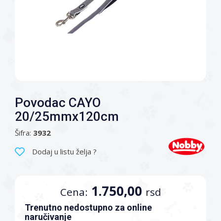
Povodac CAYO
20/25mmx120cm
Šifra:
3932
Dodaj u listu želja ?
1.750,00
Cena:
rsd
Trenutno nedostupno za online
naručivanje