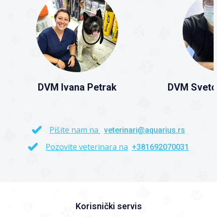
DVM Ivana Petrak
DVM Sveto
Pišite nam na
veterinari@aquarius.rs
Pozovite veterinara na
+381692070031
Korisnički servis