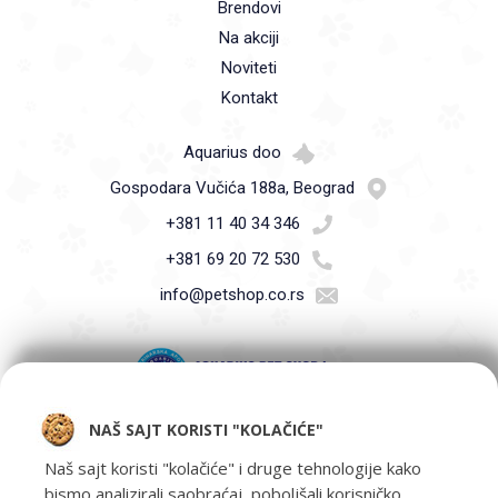
Brendovi
Na akciji
Noviteti
Kontakt
Aquarius doo
Gospodara Vučića 188a, Beograd
+381 11 40 34 346
+381 69 20 72 530
info@petshop.co.rs
NAŠ SAJT KORISTI "KOLAČIĆE"
Pet Shop Aquarius - Vaši ljubimci zaslužuju samo najbolje -
oprema za kućne ljubimce i hrana za kućne ljubimce Beograd.
Naš sajt koristi "kolačiće" i druge tehnologije kako
bismo analizirali saobraćaj, poboljšali korisničko