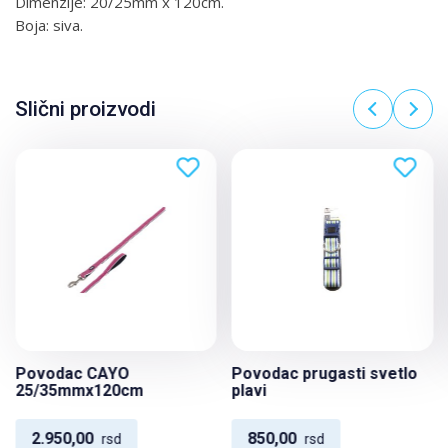
Dimenzije: 20/25mm x 120cm.
Boja: siva.
Slični proizvodi
Povodac CAYO
Povodac prugasti svetlo
25/35mmx120cm
plavi
2.950,00
850,00
rsd
rsd