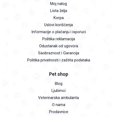
Moj nalog
Lista želja
Korpa
Uslovi korišćenja
Informacije o plaćanju i isporuci
Politika reklamacija
Odustanak od ugovora
Saobraznost i Garancija
Politika privatnosti i zaštita podataka
Pet shop
Blog
Ljubimci
Veterinarska ambulanta
O nama
Prodavnice