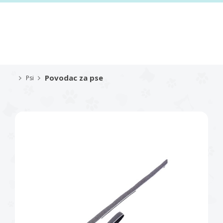
Povodac za pse
Psi