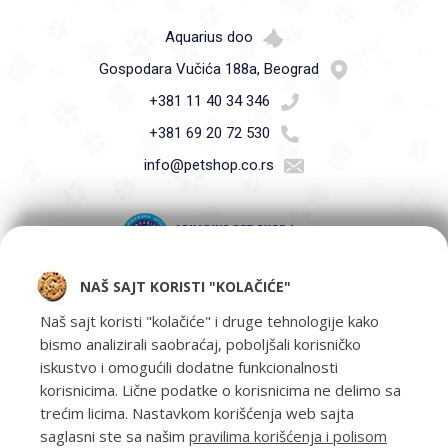
Aquarius doo
Gospodara Vučića 188a, Beograd
+381 11 40 34 346
+381 69 20 72 530
info@petshop.co.rs
NAŠ SAJT KORISTI "KOLAČIĆE"
Pet Shop Aquarius - Vaši ljubimci zaslužuju samo najbolje -
oprema za kućne ljubimce i hrana za kućne ljubimce Beograd.
Naš sajt koristi "kolačiće" i druge tehnologije kako
bismo analizirali saobraćaj, poboljšali korisničko
iskustvo i omogućili dodatne funkcionalnosti
korisnicima. Lične podatke o korisnicima ne delimo sa
trećim licima. Nastavkom korišćenja web sajta
saglasni ste sa našim
pravilima korišćenja i polisom