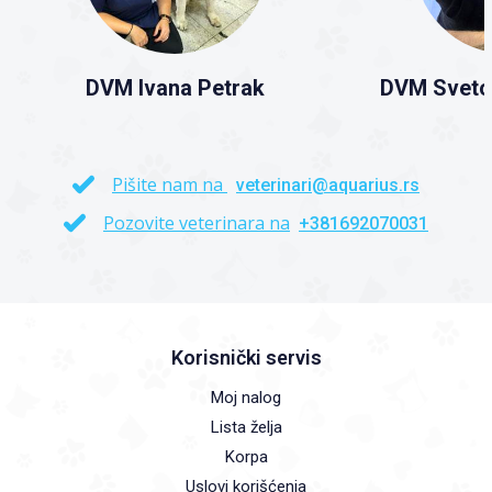
DVM Ivana Petrak
DVM Sveto
Pišite nam na
veterinari@aquarius.rs
Pozovite veterinara na
+381692070031
Korisnički servis
Moj nalog
Lista želja
Korpa
Uslovi korišćenja