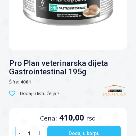
Pro Plan veterinarska dijeta
Gastrointestinal 195g
Šifra:
4081
Dodaj u listu želja ?
410,00
Cena:
rsd
-
+
Dodaj u korpu