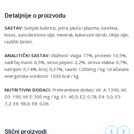
Detaljnije o proizvodu
SASTAV:
Svinjski bubrezi, jetra, pluća i plazma; ćuretina,
losos, suncokretovo ulje, minerali, kukuruzni skrob, riblje ulje,
različiti šećeri.
ANALITIČKI SASTAV:
Vlažnost: vlaga: 77%, proteini: 10,5%,
sadržaj masti: 6,5%, sirovi pepeo: 2,2%, sirova vlakna: 0,7%,
natrijum: 0,14%, broj: 0,37%, taurin: 1200mg / kg. Izračunata
energetska vrednost: 1030 kcal / kg.
NUTRITIVNI DODACI:
Prehrambeni dodaci: Vit. A: 1390; Vit.
D3: 190; Vit E: 300 mg / kg: E1: 40,5; E2: 0,78; E4: 5,0; E5:
7,2; E6: 98,6; E8: 0,06.
Slični proizvodi