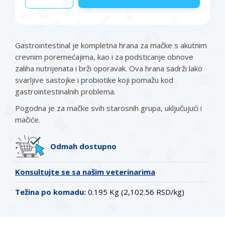
Gastrointestinal je kompletna hrana za mačke s akutnim
crevnim poremećajima, kao i za podsticanje obnove
zaliha nutrijenata i brži oporavak. Ova hrana sadrži lako
svarljive sastojke i probiotike koji pomažu kod
gastrointestinalnih problema.
Pogodna je za mačke svih starosnih grupa, uključujući i
mačiće.
Odmah dostupno
Konsultujte se sa našim veterinarima
Težina po komadu:
0.195 Kg (2,102.56 RSD/kg)