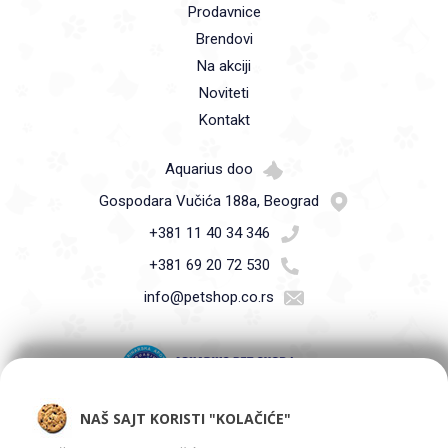
Prodavnice
Brendovi
Na akciji
Noviteti
Kontakt
Aquarius doo
Gospodara Vučića 188a, Beograd
+381 11 40 34 346
+381 69 20 72 530
info@petshop.co.rs
NAŠ SAJT KORISTI "KOLAČIĆE"
Pet Shop Aquarius - Vaši ljubimci zaslužuju samo najbolje -