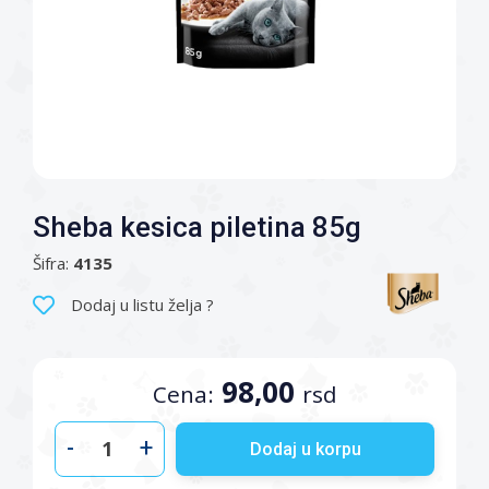
Sheba kesica piletina 85g
Šifra:
4135
Dodaj u listu želja ?
98,00
Cena:
rsd
-
+
Dodaj u korpu