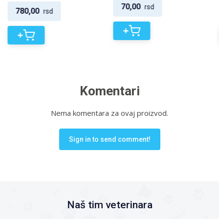
70,00
rsd
780,00
rsd
+
+
Komentari
Nema komentara za ovaj proizvod.
Sign in to send comment!
Naš tim veterinara