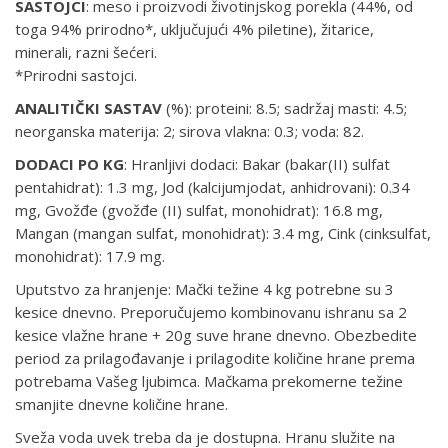
SASTOJCI
: meso i proizvodi životinjskog porekla (44%, od
toga 94% prirodno*, uključujući 4% piletine), žitarice,
minerali, razni šećeri.
*Prirodni sastojci.
ANALITIČKI
SASTAV
(%): proteini: 8.5; sadržaj masti: 4.5;
neorganska materija: 2; sirova vlakna: 0.3; voda: 82.
DODACI
PO
KG
: Hranljivi dodaci: Bakar (bakar(II) sulfat
pentahidrat): 1.3 mg, Jod (kalcijumjodat, anhidrovani): 0.34
mg, Gvožđe (gvožđe (II) sulfat, monohidrat): 16.8 mg,
Mangan (mangan sulfat, monohidrat): 3.4 mg, Cink (cinksulfat,
monohidrat): 17.9 mg.
Uputstvo za hranjenje: Mački težine 4 kg potrebne su 3
kesice dnevno. Preporučujemo kombinovanu ishranu sa 2
kesice vlažne hrane + 20g suve hrane dnevno. Obezbedite
period za prilagođavanje i prilagodite količine hrane prema
potrebama Vašeg ljubimca. Mačkama prekomerne težine
smanjite dnevne količine hrane.
Sveža voda uvek treba da je dostupna. Hranu služite na