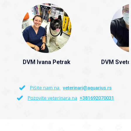
DVM Ivana Petrak
DVM Sveto
Pišite nam na
veterinari@aquarius.rs
Pozovite veterinara na
+381692070031