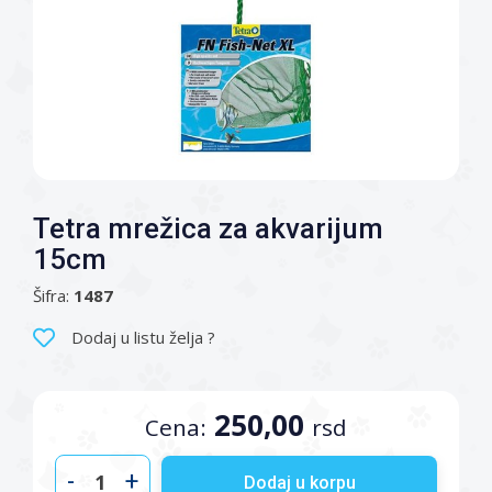
Tetra mrežica za akvarijum
15cm
Šifra:
1487
Dodaj u listu želja ?
250,00
Cena:
rsd
-
+
Dodaj u korpu