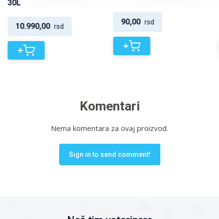
30L
90,00
rsd
10.990,00
rsd
+
+
Komentari
Nema komentara za ovaj proizvod.
Sign in to send comment!