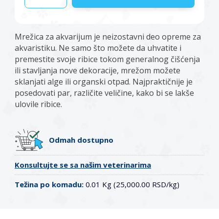
Mrežica za akvarijum je neizostavni deo opreme za
akvaristiku. Ne samo što možete da uhvatite i
premestite svoje ribice tokom generalnog čišćenja
ili stavljanja nove dekoracije, mrežom možete
sklanjati alge ili organski otpad. Najpraktičnije je
posedovati par, različite veličine, kako bi se lakše
ulovile ribice.
Odmah dostupno
Konsultujte se sa našim veterinarima
Težina po komadu:
0.01 Kg (25,000.00 RSD/kg)