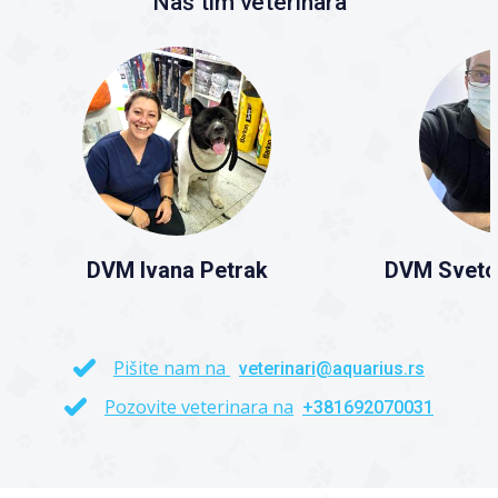
Naš tim veterinara
DVM Ivana Petrak
DVM Sveto
Pišite nam na
veterinari@aquarius.rs
Pozovite veterinara na
+381692070031