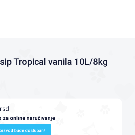
sip Tropical vanila 10L/8kg
rsd
 za online naručivanje
oizvod bude dostupan!