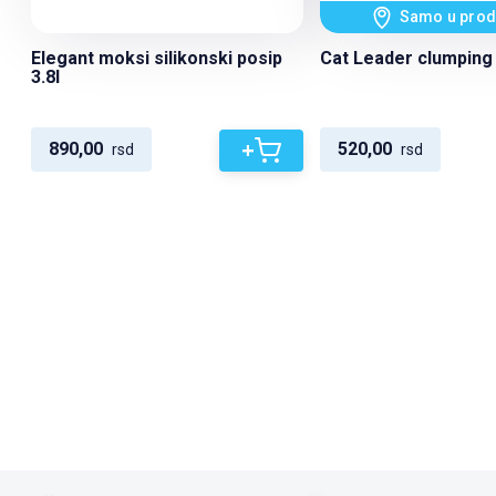
Samo u prod
Elegant moksi silikonski posip
Cat Leader clumping 
3.8l
+
890,00
520,00
rsd
rsd