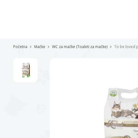
Početna
Mačke
WC za mačke (Toaleti za mačke)
To be loved p