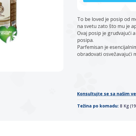
To be loved je posip od m
na svetu zato što mu je 
Ovaj posip je grudvajući 
posipa.
Parfemisan je esencijalni
obradovati osvežavajući mi
Konsultujte se sa našim v
Težina po komadu:
8 Kg (1