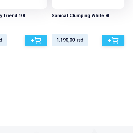
y friend 10l
Sanicat Clumping White 8l
+
+
1.190,00
d
rsd