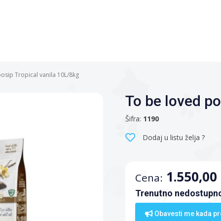
osip Tropical vanila 10L/8kg
To be loved po
Šifra:
1190
Dodaj u listu želja ?
1.550,00
Cena:
Trenutno nedostupno
Obavesti me kada pr