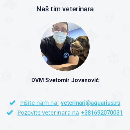
Naš tim veterinara
DVM Svetomir Jovanović
Pišite nam na
veterinari@aquarius.rs
Pozovite veterinara na
+381692070031