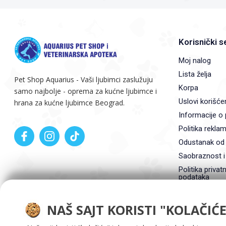
Korisnički s
Moj nalog
Lista želja
Pet Shop Aquarius - Vaši ljubimci zaslužuju
Korpa
samo najbolje - oprema za kućne ljubimce i
Uslovi korišće
hrana za kućne ljubimce Beograd.
Informacije o 
Politika reklam
Odustanak od
Saobraznost i
Politika privatn
podataka
NAŠ SAJT KORISTI "KOLAČIĆE