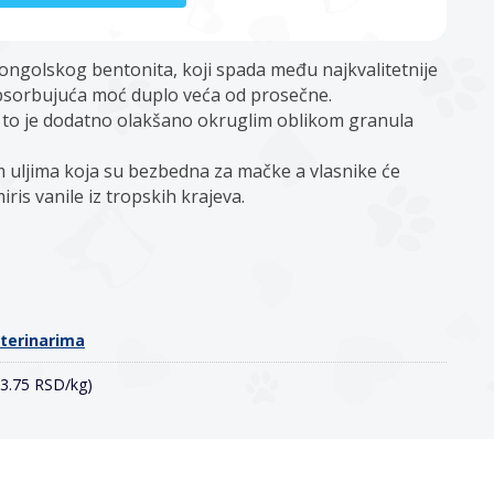
ongolskog bentonita, koji spada među najkvalitetnije
apsorbujuća moć duplo veća od prosečne.
a to je dodatno olakšano okruglim oblikom granula
m uljima koja su bezbedna za mačke a vlasnike će
ris vanile iz tropskih krajeva.
eterinarima
93.75 RSD/kg)