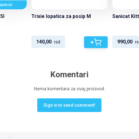
avnici
5l
Trixie lopatica za posip M
Sanicat Kitt
+
140,00
990,00
rsd
rs
Komentari
Nema komentara za ovaj proizvod.
Sign in to send comment!