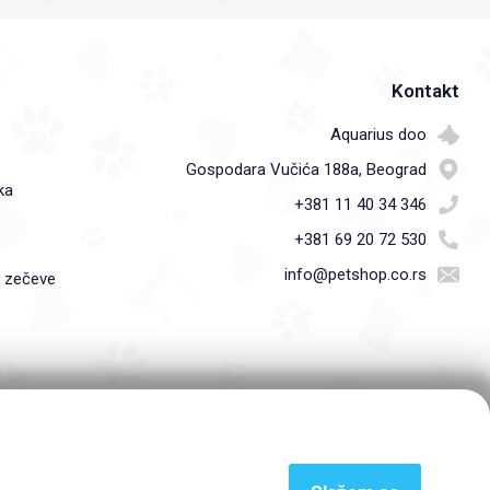
Kontakt
Aquarius doo
Gospodara Vučića 188a, Beograd
ka
+381 11 40 34 346
+381 69 20 72 530
info@petshop.co.rs
i zečeve