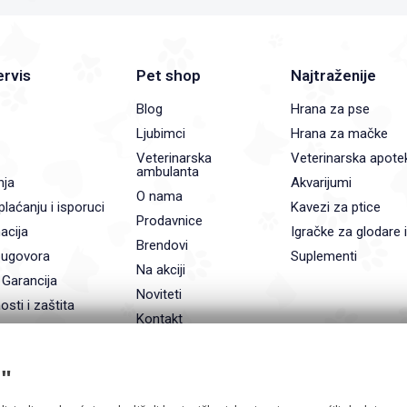
ervis
Pet shop
Najtraženije
Blog
Hrana za pse
Ljubimci
Hrana za mačke
Veterinarska
Veterinarska apote
ambulanta
nja
Akvarijumi
O nama
plaćanju i isporuci
Kavezi za ptice
Prodavnice
acija
Igračke za glodare 
Brendovi
 ugovora
Suplementi
Na akciji
 Garancija
Noviteti
osti i zaštita
Kontakt
"