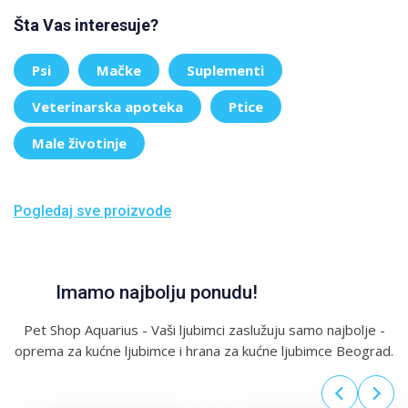
Šta Vas interesuje?
Psi
Mačke
Suplementi
Veterinarska apoteka
Ptice
Male životinje
Pogledaj sve proizvode
Imamo najbolju ponudu!
Pet Shop Aquarius - Vaši ljubimci zaslužuju samo najbolje -
oprema za kućne ljubimce i hrana za kućne ljubimce Beograd.