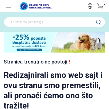
0
Stranica trenutno ne postoji
!
Redizajnirali smo web sajt i
ovu stranu smo premestili,
ali pronaći ćemo ono što
tražite!