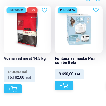
PREPORUKA
-10%
PREPORUKA
Acana red meat 14.5 kg
Fontana za mačke Pixi
combo Bela
rsd
17.980,00
9.690,00
rsd
16.182,00
rsd
+
+