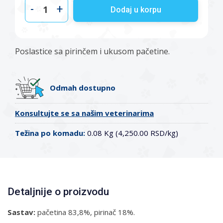
-
+
Dodaj u korpu
Poslastice sa pirinčem i ukusom pačetine.
Odmah dostupno
Konsultujte se sa našim veterinarima
Težina po komadu:
0.08 Kg (4,250.00 RSD/kg)
Detaljnije o proizvodu
Sastav:
pačetina 83,8%, pirinač 18%.