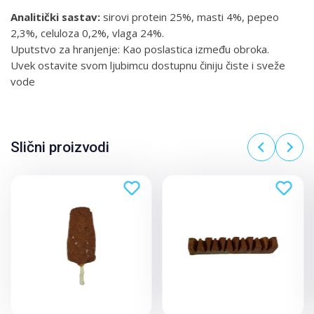
Analitički sastav:
sirovi protein 25%, masti 4%, pepeo
2,3%, celuloza 0,2%, vlaga 24%.
Uputstvo za hranjenje: Kao poslastica između obroka.
Uvek ostavite svom ljubimcu dostupnu činiju čiste i sveže
vode
Slični proizvodi