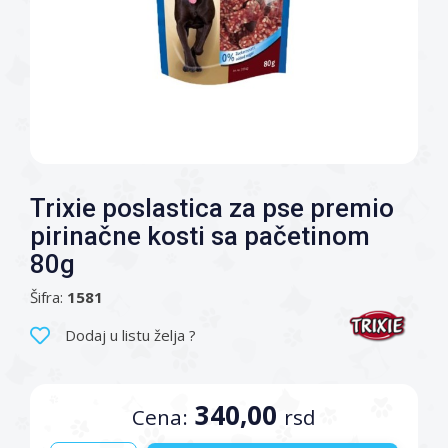
Trixie poslastica za pse premio
pirinačne kosti sa pačetinom
80g
Šifra:
1581
Dodaj u listu želja ?
340,00
Cena:
rsd