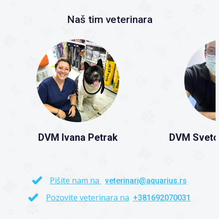
Naš tim veterinara
DVM Ivana Petrak
DVM Sveto
Pišite nam na
veterinari@aquarius.rs
Pozovite veterinara na
+381692070031