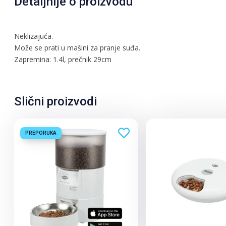
Detaljnije o proizvodu
Neklizajuća.
Može se prati u mašini za pranje suđa.
Zapremina: 1.4l, prečnik 29cm
Slični proizvodi
PREPORUKA