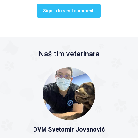
Sign in to send comment!
Naš tim veterinara
DVM Svetomir Jovanović