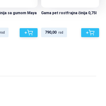
inija sa gumom Maya
Gama pet rostfrajna činija 0,75l
+
+
790,00
rsd
rsd