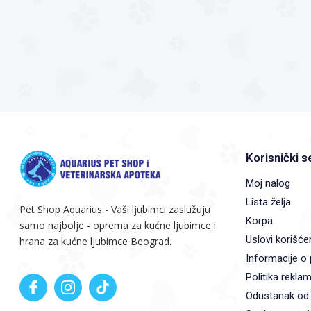
Korisnički s
Moj nalog
Lista želja
Pet Shop Aquarius - Vaši ljubimci zaslužuju
Korpa
samo najbolje - oprema za kućne ljubimce i
Uslovi korišće
hrana za kućne ljubimce Beograd.
Informacije o 
Politika reklam
Odustanak od