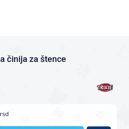
na činija za štence
rsd