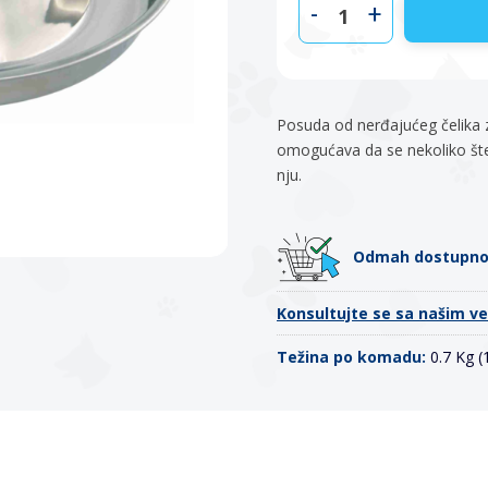
-
+
Posuda od nerđajućeg čelika 
omogućava da se nekoliko šte
nju.
Odmah dostupn
Konsultujte se sa našim v
Težina po komadu:
0.7 Kg 