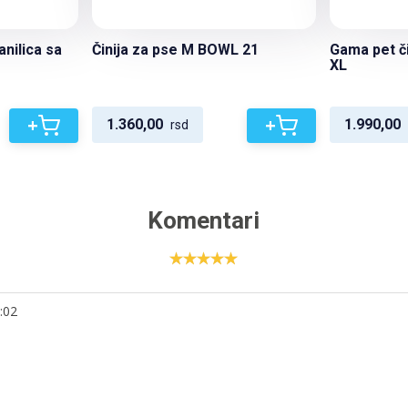
nilica sa
Činija za pse M BOWL 21
Gama pet č
XL
+
+
1.360,00
1.990,00
rsd
Komentari
:02