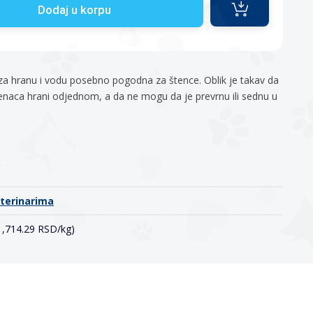
Dodaj u korpu
za hranu i vodu posebno pogodna za štence. Oblik je takav da
naca hrani odjednom, a da ne mogu da je prevrnu ili sednu u
o
eterinarima
(1,714.29 RSD/kg)