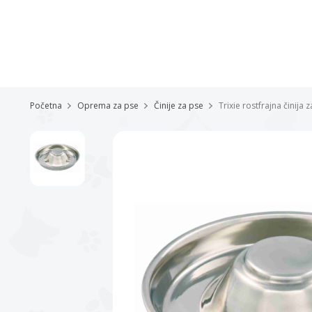
Početna
Oprema za pse
Činije za pse
Trixie rostfrajna činija 