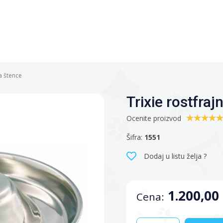
za štence
Trixie rostfraj
Ocenite proizvod
Šifra:
1551
Dodaj u listu želja ?
1.200,00
Cena: