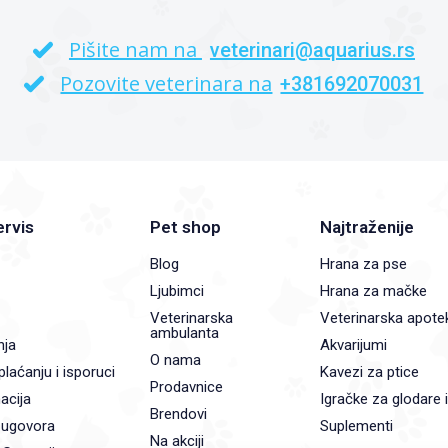
Pišite nam na
veterinari@aquarius.rs
Pozovite veterinara na
+381692070031
ervis
Pet shop
Najtraženije
Blog
Hrana za pse
Ljubimci
Hrana za mačke
Veterinarska
Veterinarska apote
ambulanta
nja
Akvarijumi
O nama
plaćanju i isporuci
Kavezi za ptice
Prodavnice
acija
Igračke za glodare 
Brendovi
 ugovora
Suplementi
Na akciji