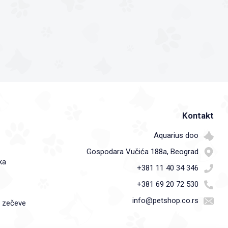
Kontakt
Aquarius doo
Gospodara Vučića 188a, Beograd
ka
+381 11 40 34 346
+381 69 20 72 530
info@petshop.co.rs
i zečeve