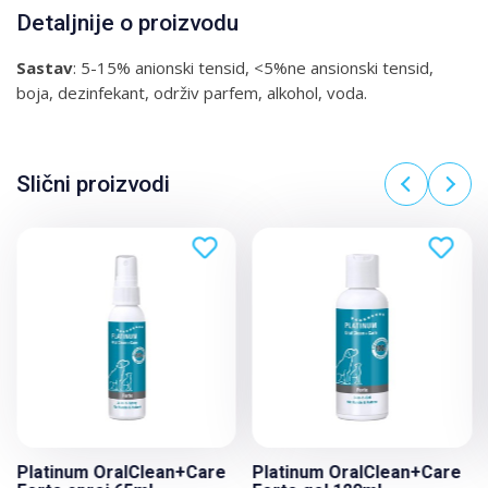
Detaljnije o proizvodu
Sastav
: 5-15% anionski tensid, <5%ne ansionski tensid,
boja, dezinfekant, održiv parfem, alkohol, voda.
Slični proizvodi
Platinum OralClean+Care
Platinum OralClean+Care