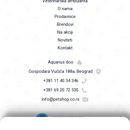
Veterinarska ambulanta
O nama
Prodavnice
Brendovi
Na akciji
Noviteti
Kontakt
Aquarius doo
Gospodara Vučića 188a, Beograd
+381 11 40 34 346
+381 69 20 72 530
info@petshop.co.rs