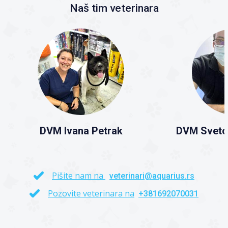
Naš tim veterinara
DVM Ivana Petrak
DVM Sveto
Pišite nam na
veterinari@aquarius.rs
Pozovite veterinara na
+381692070031