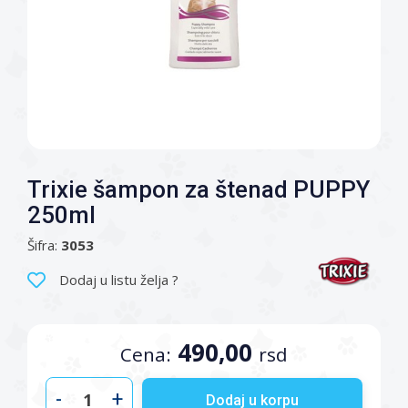
Trixie šampon za štenad PUPPY
250ml
Šifra:
3053
Dodaj u listu želja ?
490,00
Cena:
rsd
-
+
Dodaj u korpu