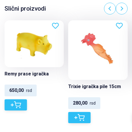
Slični proizvodi
Remy prase igračka
Trixie igračka pile 15cm
650,00
rsd
280,00
rsd
+
+