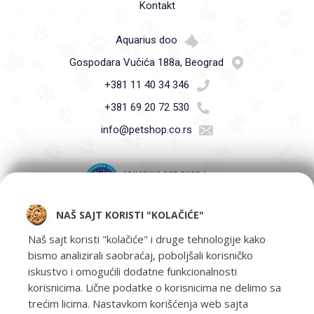
Kontakt
Aquarius doo
Gospodara Vučića 188a, Beograd
+381 11 40 34 346
+381 69 20 72 530
info@petshop.co.rs
NAŠ SAJT KORISTI "KOLAČIĆE"
Pet Shop Aquarius - Vaši ljubimci zaslužuju samo najbolje -
oprema za kućne ljubimce i hrana za kućne ljubimce Beograd.
Naš sajt koristi "kolačiće" i druge tehnologije kako
bismo analizirali saobraćaj, poboljšali korisničko
iskustvo i omogućili dodatne funkcionalnosti
korisnicima. Lične podatke o korisnicima ne delimo sa
trećim licima. Nastavkom korišćenja web sajta