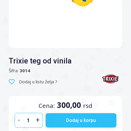
Trixie teg od vinila
Šifra:
3014
Dodaj u listu želja ?
300,00
Cena:
rsd
-
+
Dodaj u korpu