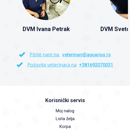
DVM Ivana Petrak
DVM Sveto
Pišite nam na
veterinari@aquarius.rs
Pozovite veterinara na
+381692070031
Korisnički servis
Moj nalog
Lista želja
Korpa