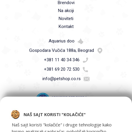
Brendovi
Na akciji
Noviteti
Kontakt
Aquarius doo
Gospodara Vučića 188a, Beograd
+381 11 40 34 346
+381 69 20 72 530
info@petshop.co.rs
NAŠ SAJT KORISTI "KOLAČIĆE"
Pet Shop Aquarius - Vaši ljubimci zaslužuju samo najbolje -
oprema za kućne ljubimce i hrana za kućne ljubimce Beograd.
Naš sajt koristi "kolačiće" i druge tehnologije kako
bismo analizirali saobraćaj, poboljšali korisničko