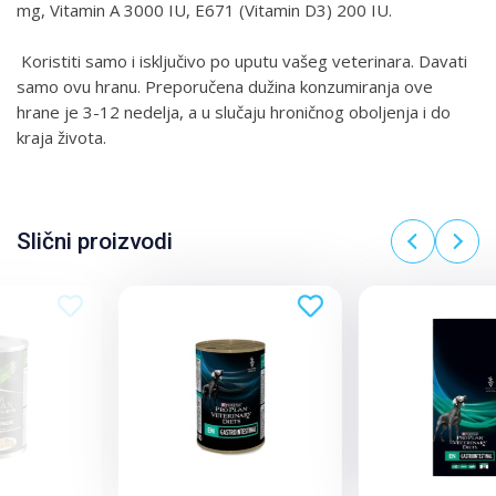
mg, Vitamin A 3000 IU, E671 (Vitamin D3) 200 IU.
Koristiti samo i isključivo po uputu vašeg veterinara. Davati
samo ovu hranu. Preporučena dužina konzumiranja ove
hrane je 3-12 nedelja, a u slučaju hroničnog oboljenja i do
kraja života.
Slični proizvodi