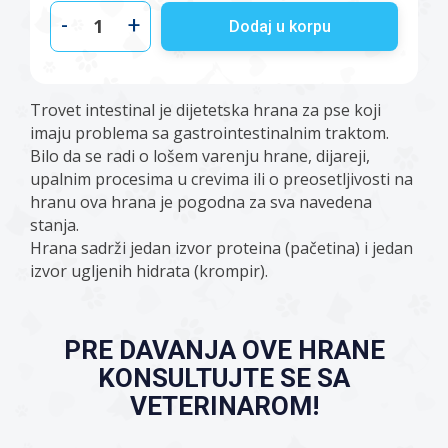
-
+
Dodaj u korpu
Trovet intestinal je dijetetska hrana za pse koji
imaju problema sa gastrointestinalnim traktom.
Bilo da se radi o lošem varenju hrane, dijareji,
upalnim procesima u crevima ili o preosetljivosti na
hranu ova hrana je pogodna za sva navedena
stanja.
Hrana sadrži jedan izvor proteina (pačetina) i jedan
izvor ugljenih hidrata (krompir).
PRE DAVANJA OVE HRANE
KONSULTUJTE SE SA
VETERINAROM!