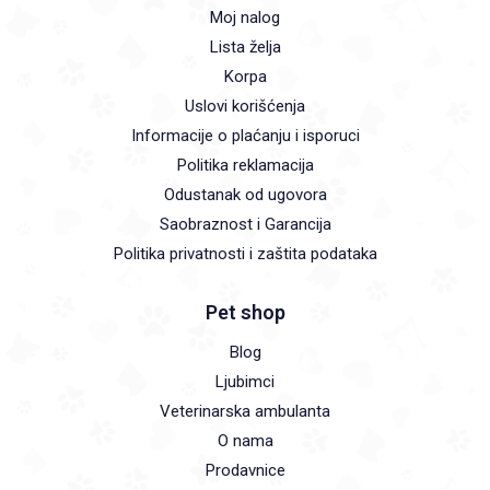
Moj nalog
Lista želja
Korpa
Uslovi korišćenja
Informacije o plaćanju i isporuci
Politika reklamacija
Odustanak od ugovora
Saobraznost i Garancija
Politika privatnosti i zaštita podataka
Pet shop
Blog
Ljubimci
Veterinarska ambulanta
O nama
Prodavnice