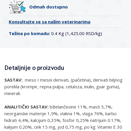
Odmah dostupno
Konsultujte se sa našim veterinarima
Težina po komadu:
0.4 Kg (1,425.00 RSD/kg)
Detaljnije o proizvodu
SASTAV:
meso I mesni derivati, (pačetina), derivati biljnog
porekla (krompir, repna pulpa, celuloza, inulin, guar guma),
minerali.
ANALITIČKI SASTAV:
bBelančevine 11%, masti 5,7%,
neorganske materije 1,9%, vlakna 1%, vlaga 76%, karbo
hidrati 4,4%, kalcijum 0,35%, fosfor 0,25% natrijum 0.17%,
kalijum 0.20%, cink 15 mg, jod 0,75 mg, po kg: Vitamin E 30