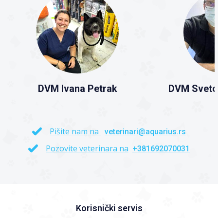
DVM Ivana Petrak
DVM Sveto
Pišite nam na
veterinari@aquarius.rs
Pozovite veterinara na
+381692070031
Korisnički servis