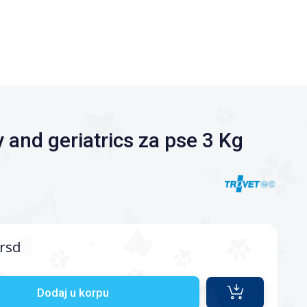
y and geriatrics za pse 3 Kg
rsd
Dodaj u korpu