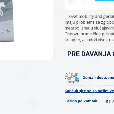
Trovet mobility and geriatr
imaju probleme sa zglob
metabolizma u slučajevima
Osnovu hrane čine pirinač, 
kolagen, a sadrži visok ni
PRE DAVANJA 
Odmah dostupn
Konsultujte se sa našim v
Težina po komadu:
3 Kg (1