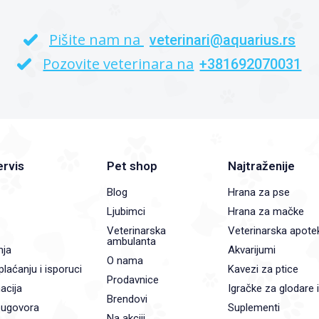
Pišite nam na
veterinari@aquarius.rs
Pozovite veterinara na
+381692070031
ervis
Pet shop
Najtraženije
Blog
Hrana za pse
Ljubimci
Hrana za mačke
Veterinarska
Veterinarska apote
ambulanta
nja
Akvarijumi
O nama
plaćanju i isporuci
Kavezi za ptice
Prodavnice
acija
Igračke za glodare 
Brendovi
 ugovora
Suplementi
Na akciji