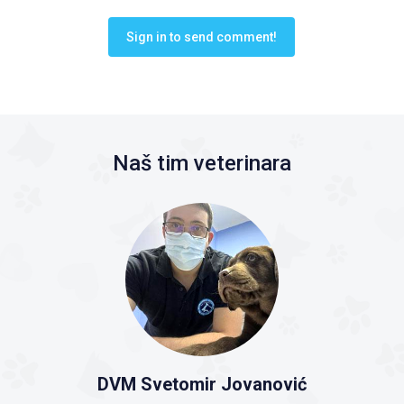
Sign in to send comment!
Naš tim veterinara
DVM Svetomir Jovanović