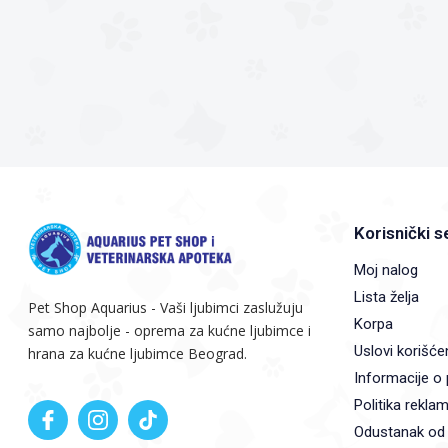
Korisnički s
Moj nalog
Lista želja
Pet Shop Aquarius - Vaši ljubimci zaslužuju
Korpa
samo najbolje - oprema za kućne ljubimce i
Uslovi korišće
hrana za kućne ljubimce Beograd.
Informacije o 
Politika reklam
Odustanak od