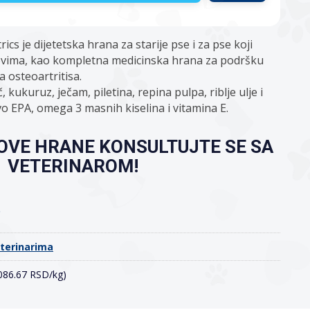
ics je dijetetska hrana za starije pse i za pse koji
ovima, kao kompletna medicinska hrana za podršku
 osteoartritisa.
kukuruz, ječam, piletina, repina pulpa, riblje ulje i
vo EPA, omega 3 masnih kiselina i vitamina E.
OVE HRANE KONSULTUJTE SE SA
VETERINAROM!
o
eterinarima
,086.67 RSD/kg)