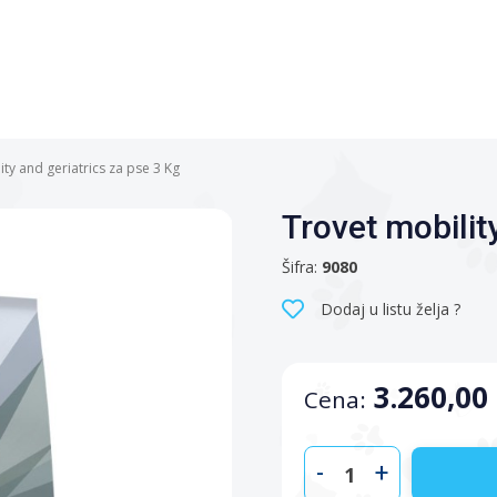
ity and geriatrics za pse 3 Kg
Trovet mobilit
Šifra:
9080
Dodaj u listu želja ?
3.260,00
Cena:
-
+