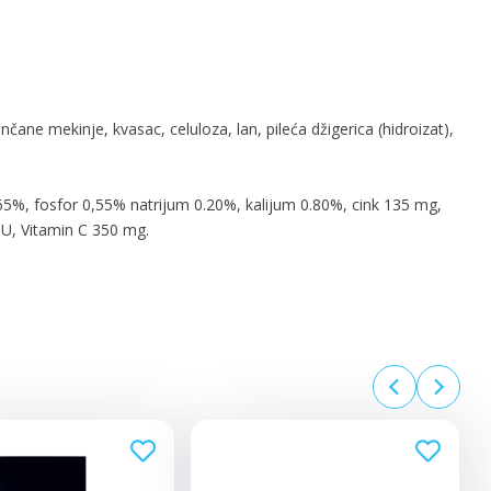
nčane mekinje, kvasac, celuloza, lan, pileća džigerica (hidroizat),
65%, fosfor 0,55% natrijum 0.20%, kalijum 0.80%, cink 135 mg,
IU, Vitamin C 350 mg.