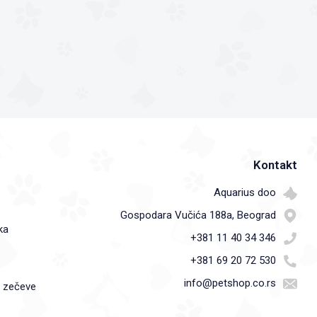
Kontakt
Aquarius doo
Gospodara Vučića 188a, Beograd
ka
+381 11 40 34 346
+381 69 20 72 530
info@petshop.co.rs
i zečeve