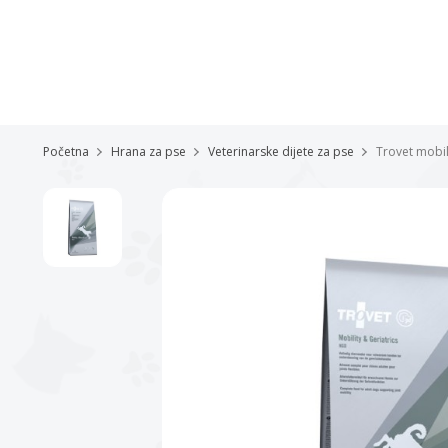
Početna
Hrana za pse
Veterinarske dijete za pse
Trovet mobil