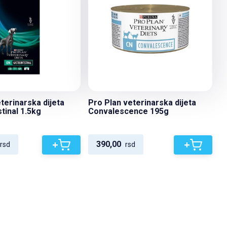
terinarska dijeta
Pro Plan veterinarska dijeta
tinal 1.5kg
Convalescence 195g
+
+
390,00
rsd
rsd