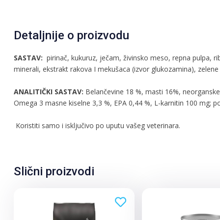
Detaljnije o proizvodu
SASTAV:
pirinač, kukuruz, ječam, živinsko meso, repna pulpa, ribl
minerali, ekstrakt rakova I mekušaca (izvor glukozamina), zelene 
ANALITIČKI SASTAV:
Belančevine 18 %, masti 16%, neorganske m
Omega 3 masne kiselne 3,3 %, EPA 0,44 %, L-karnitin 100 mg; po 
Koristiti samo i isključivo po uputu vašeg veterinara.
Slični proizvodi