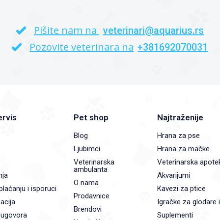
Pišite nam na
veterinari@aquarius.rs
Pozovite veterinara na
+381692070031
ervis
Pet shop
Najtraženije
Blog
Hrana za pse
Ljubimci
Hrana za mačke
Veterinarska
Veterinarska apote
ambulanta
nja
Akvarijumi
O nama
plaćanju i isporuci
Kavezi za ptice
Prodavnice
acija
Igračke za glodare 
Brendovi
 ugovora
Suplementi