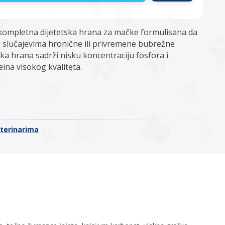
 kompletna dijetetska hrana za mačke formulisana da
 slučajevima hronične ili privremene bubrežne
tska hrana sadrži nisku koncentraciju fosfora i
ina visokog kvaliteta.
o
eterinarima