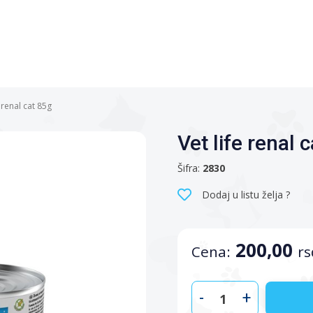
e renal cat 85g
Vet life renal 
Šifra:
2830
Dodaj u listu želja ?
200,00
Cena:
rs
-
+