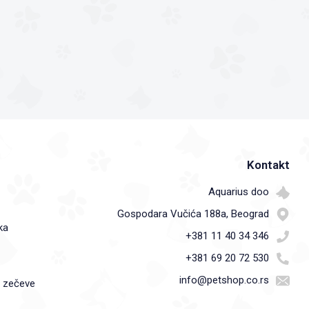
Kontakt
Aquarius doo
Gospodara Vučića 188a, Beograd
ka
+381 11 40 34 346
+381 69 20 72 530
info@petshop.co.rs
i zečeve