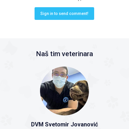
Sign in to send comment!
Naš tim veterinara
DVM Svetomir Jovanović