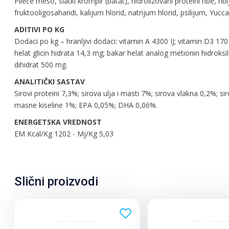
Pileće meso, slatki krompir (batat), hidrolizovani proteini ribe, ri
fruktooligosaharidi, kalijum hlorid, natrijum hlorid, psilijum, Yucc
ADITIVI PO KG
Dodaci po kg – hranljivi dodaci: vitamin A 4300 IJ; vitamin D3 1
helat glicin hidrata 14,3 mg; bakar helat analog metionin hidroks
dihidrat 500 mg.
ANALITIČKI SASTAV
Sirovi proteini 7,3%; sirova ulja i masti 7%; sirova vlakna 0,2%
masne kiseline 1%; EPA 0,05%; DHA 0,06%.
ENERGETSKA VREDNOST
EM Kcal/Kg 1202 - Mj/Kg 5,03
Slični proizvodi