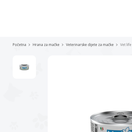
Početna
Hrana za mačke
Veterinarske dijete za mačke
Vet lif