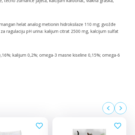
kinoe, tečno žumance jajeta, kalcijum karbonat, vlakna graška,
mg; mangan helat analog metionin hidroksilaze 110 mg; gvožđe
a ragulaciju pH urina: kalijum citrat 2500 mg, kalcijum sulfat
jum 0,16%; kalijum 0,2%; omega-3 masne kiseline 0,15%; omega-6