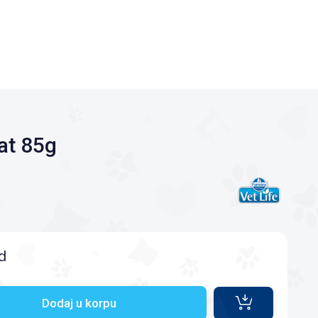
cat 85g
d
Dodaj u korpu