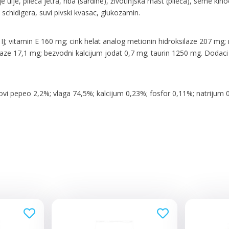
blje ulje, pileća jetra, riba (sardine), životinjska mast (pileća), seme 
a schidigera, suvi pivski kvasac, glukozamin.
70 IJ; vitamin E 160 mg; cink helat analog metionin hidroksilaze 207 
ilaze 17,1 mg; bezvodni kalcijum jodat 0,7 mg; taurin 1250 mg. Dodaci z
; sirovi pepeo 2,2%; vlaga 74,5%; kalcijum 0,23%; fosfor 0,11%; natri