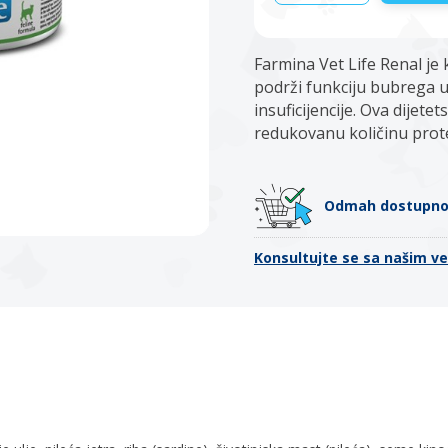
Farmina Vet Life Renal je
podrži funkciju bubrega u
insuficijencije. Ova dijete
redukovanu količinu prote
Odmah dostupn
Konsultujte se sa našim v