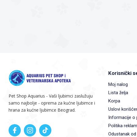
Korisnički s
Moj nalog
Lista želja
Pet Shop Aquarius - Vaši ljubimci zaslužuju
Korpa
samo najbolje - oprema za kućne ljubimce i
Uslovi korišće
hrana za kućne ljubimce Beograd.
Informacije o 
Politika reklam
Odustanak od