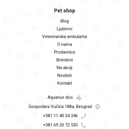
Pet shop
Blog
Ljubimci
Veterinarska ambulanta
O nama
Prodavnice
Brendovi
Na akciji
Noviteti
Kontakt
Aquarius doo
Gospodara Vučića 188a, Beograd
+381 11 40 34 346
+381 69 20 72 530