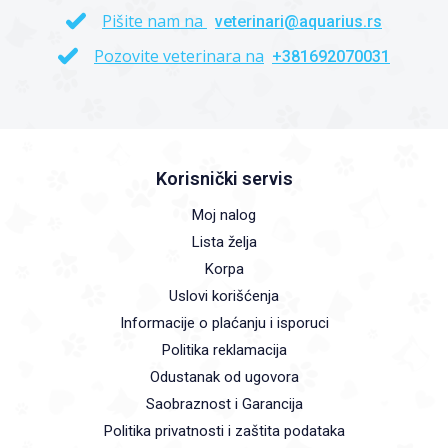
Pišite nam na
veterinari@aquarius.rs
Pozovite veterinara na
+381692070031
Korisnički servis
Moj nalog
Lista želja
Korpa
Uslovi korišćenja
Informacije o plaćanju i isporuci
Politika reklamacija
Odustanak od ugovora
Saobraznost i Garancija
Politika privatnosti i zaštita podataka