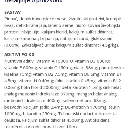
Detaljnije o proizvodu
SASTAV
Pirinač, dehidrirano pileće meso, životinjski proteini, krompir,
ovas, dehidrirana jaja, laneno seme, hidrolizovani životinjski
proteini, riblje ulje, kalijum hlorid, kalcijum sulfat dihidrat,
kalcijum karbonat, biljna ulja, natrijum hlorid, glukozamin
(0.06%). Zakiseljivač urina: kalcijum sulfat dihidrat (4.5g/kg).
ADITIVI PO KG
Nutritivni aditivi: vitamin A 15000IU; vitamin D3 600IU;
vitamin E 600mg; vitamin C 150mg; niacin 38mg; pantotenska
kiselina 15mg; vitamin B2 7.5mg; vitamin B6 6mg; vitamin B1
4.5mg; vitamin H 0.40mg; folna kiselina 0.45mg; vitamin B12
0.06mg; holin hlorid 2000mg; beta-karoten 1.5mg; cink helat
analog metionin hidroksilaze 970mg; mangan helat analog
metionin hidroksilaze 400mg; selenometionin 68mg;
bezvodni kalcijum jodid 2.4mg; DL-metionin 1700mg; taurin
1000mg; L-karnitin 250mg. Tehnološki dodaci: mikrokristal
celuloza, kalcijum sulfat dihidrat 4500mg. Antioksidans:
tokoferol - prirodni bogat izvor 10mg.