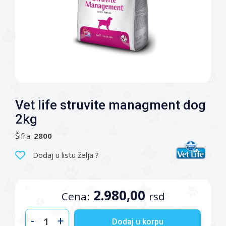
Vet life struvite managment dog
2kg
Šifra:
2800
Dodaj u listu želja ?
2.980,00
Cena:
rsd
-
+
Dodaj u korpu