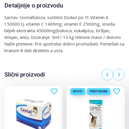
Detaljnije o proizvodu
Sastav: Izomaltuloza, sorbitol Dodaci po 1l: Vitamin A
150000 IJ, vitamin C 1400mg, vitamin E 2500mg, smeša
biljnih ekstrakta 45000mg(bokvica, eukaliptus, bršljan,
timijan, anis). Doziranje: 5ml / 10 kg telesne mase / dnevno
Način primene: Pre upotrebe dobro promućkati. Pomešati sa
hranom ili dati direktno u usta.
Slični proizvodi
NOVO!
PREPORUKA