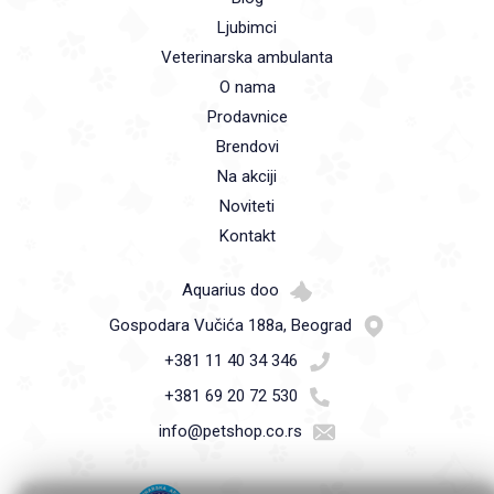
Ljubimci
Veterinarska ambulanta
O nama
Prodavnice
Brendovi
Na akciji
Noviteti
Kontakt
Aquarius doo
Gospodara Vučića 188a, Beograd
+381 11 40 34 346
+381 69 20 72 530
info@petshop.co.rs