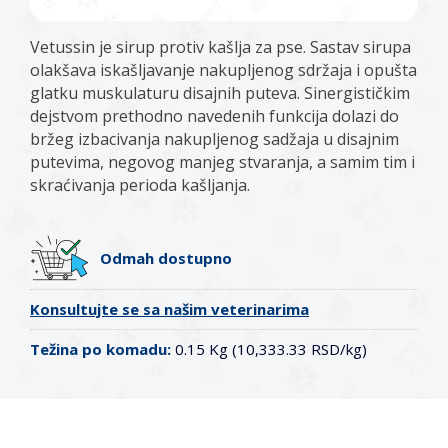
Vetussin je sirup protiv kašlja za pse. Sastav sirupa
olakšava iskašljavanje nakupljenog sdržaja i opušta
glatku muskulaturu disajnih puteva. Sinergističkim
dejstvom prethodno navedenih funkcija dolazi do
bržeg izbacivanja nakupljenog sadžaja u disajnim
putevima, negovog manjeg stvaranja, a samim tim i
skraćivanja perioda kašljanja.
Odmah dostupno
Konsultujte se sa našim veterinarima
Težina po komadu:
0.15 Kg (10,333.33 RSD/kg)