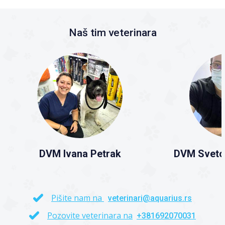
Naš tim veterinara
DVM Ivana Petrak
DVM Sveto
Pišite nam na
veterinari@aquarius.rs
Pozovite veterinara na
+381692070031