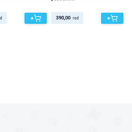
+
+
390,00
d
rsd