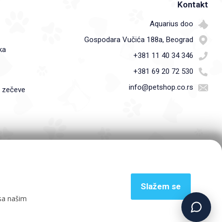
Kontakt
Aquarius doo
Gospodara Vučića 188a, Beograd
ka
+381 11 40 34 346
+381 69 20 72 530
info@petshop.co.rs
i zečeve
Slažem se
 sa našim
powered by
Explicit