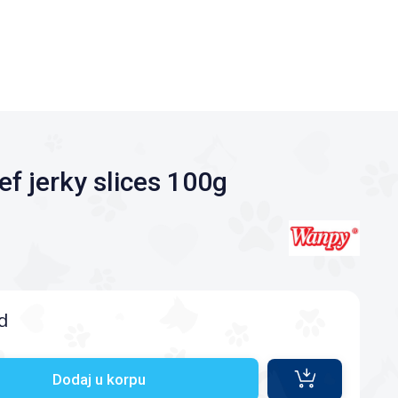
f jerky slices 100g
d
Dodaj u korpu