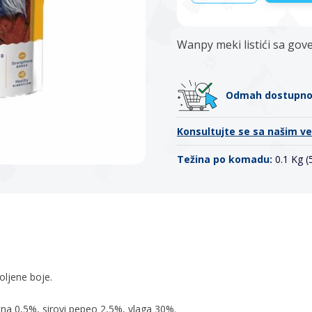
Wanpy meki listići sa gov
Odmah dostupn
Konsultujte se sa našim v
Težina po komadu:
0.1 Kg 
voljene boje.
akna 0,5%, sirovi pepeo 2,5%, vlaga 30%.