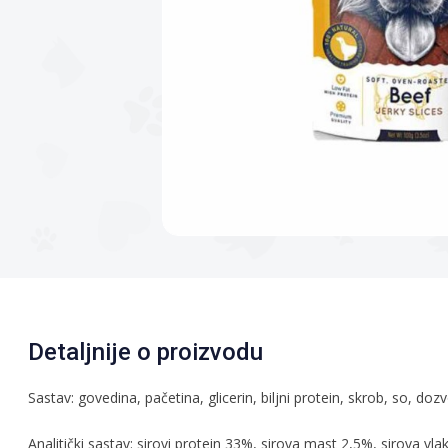
Detaljnije o proizvodu
Sastav: govedina, pačetina, glicerin, biljni protein, skrob, so, doz
Analitički sastav: sirovi protein 33%, sirova mast 2,5%, sirova vl