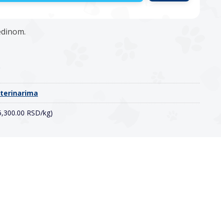
edinom.
o
eterinarima
(5,300.00 RSD/kg)