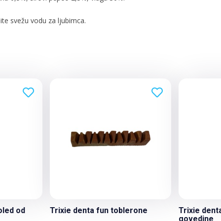
ite svežu vodu za ljubimca.
oled od
Trixie denta fun toblerone
Trixie dent
govedine