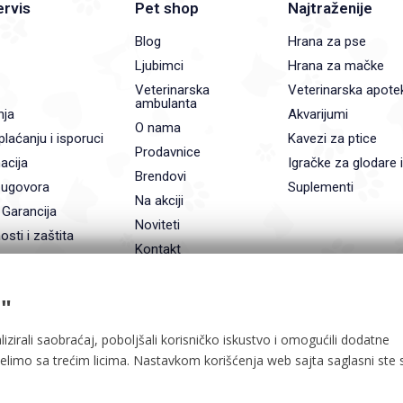
ervis
Pet shop
Najtraženije
Blog
Hrana za pse
Ljubimci
Hrana za mačke
Veterinarska
Veterinarska apote
ambulanta
nja
Akvarijumi
O nama
plaćanju i isporuci
Kavezi za ptice
Prodavnice
acija
Igračke za glodare 
Brendovi
 ugovora
Suplementi
Na akciji
 Garancija
Noviteti
osti i zaštita
Kontakt
"
lizirali saobraćaj, poboljšali korisničko iskustvo i omogućili dodatne
delimo sa trećim licima. Nastavkom korišćenja web sajta saglasni ste