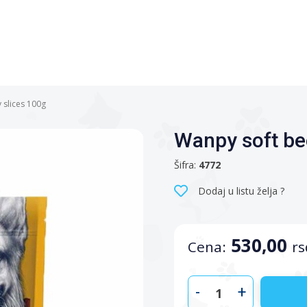
 slices 100g
Wanpy soft bee
Šifra:
4772
Dodaj u listu želja ?
530,00
Cena:
rs
-
+