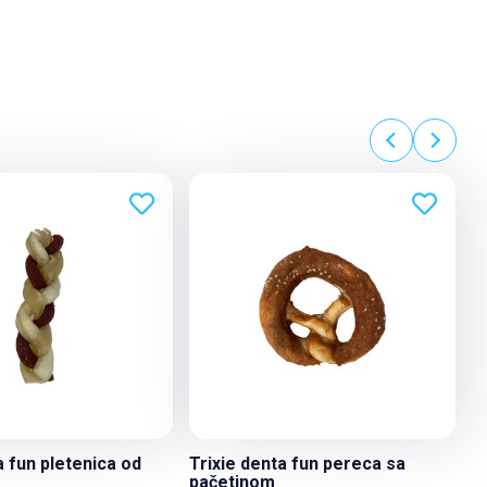
a fun pletenica od
Trixie denta fun pereca sa
pačetinom