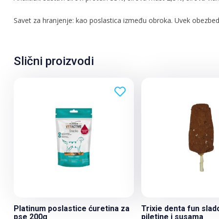
Savet za hranjenje: kao poslastica između obroka. Uvek obezbed
Slični proizvodi
Platinum poslastice ćuretina za
Trixie denta fun slad
pse 200g
piletine i susama