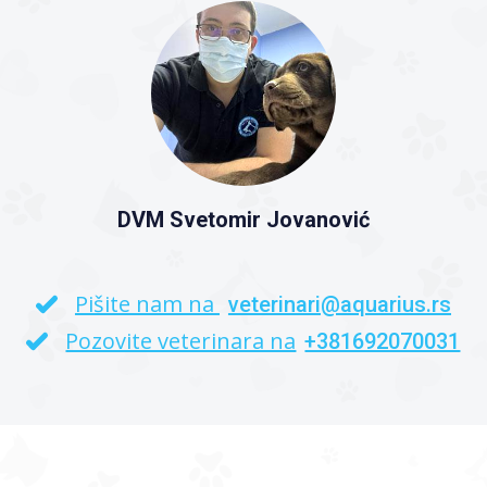
DVM Svetomir Jovanović
Pišite nam na
veterinari@aquarius.rs
Pozovite veterinara na
+381692070031