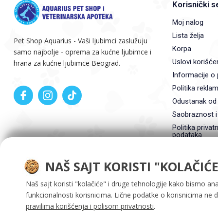
Korisnički s
Moj nalog
Lista želja
Pet Shop Aquarius - Vaši ljubimci zaslužuju
Korpa
samo najbolje - oprema za kućne ljubimce i
Uslovi korišće
hrana za kućne ljubimce Beograd.
Informacije o 
Politika reklam
Odustanak od
Saobraznost i
Politika privatn
podataka
NAŠ SAJT KORISTI "KOLAČIĆE
Naš sajt koristi "kolačiće" i druge tehnologije kako bismo ana
funkcionalnosti korisnicima. Lične podatke o korisnicima ne 
pravilima korišćenja i polisom privatnosti
.
Aquarius doo ©. Sva prava zadržana 2026