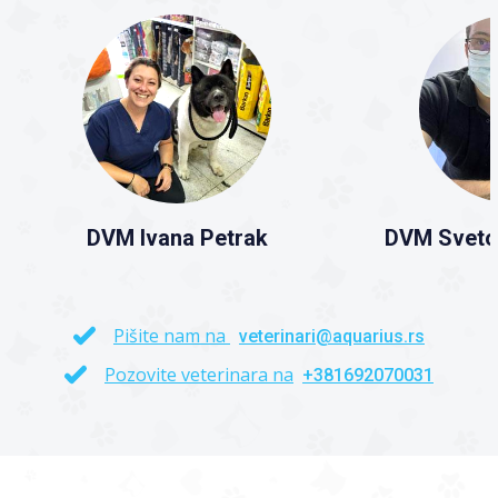
DVM Ivana Petrak
DVM Sveto
Pišite nam na
veterinari@aquarius.rs
Pozovite veterinara na
+381692070031