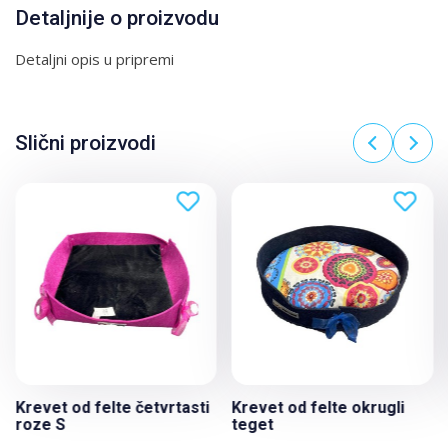
Detaljnije o proizvodu
Detaljni opis u pripremi
Slični proizvodi
Krevet od felte četvrtasti
Krevet od felte okrugli
roze S
teget