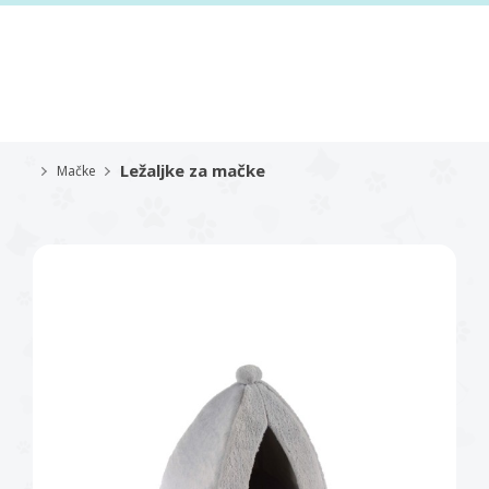
Ležaljke za mačke
Mačke