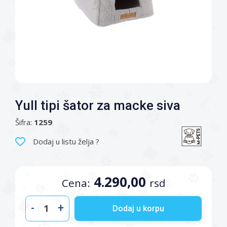
Yull tipi šator za macke siva
Šifra:
1259
Dodaj u listu želja ?
4.290,00
Cena:
rsd
-
+
Dodaj u korpu