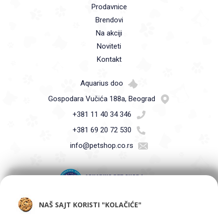
Prodavnice
Brendovi
Na akciji
Noviteti
Kontakt
Aquarius doo
Gospodara Vučića 188a, Beograd
+381 11 40 34 346
+381 69 20 72 530
info@petshop.co.rs
NAŠ SAJT KORISTI "KOLAČIĆE"
Pet Shop Aquarius - Vaši ljubimci zaslužuju samo najbolje -