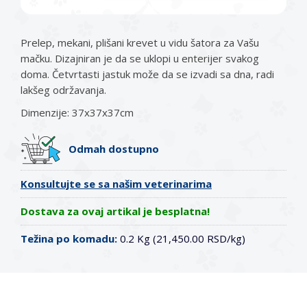
Prelep, mekani, plišani krevet u vidu šatora za Vašu
mačku. Dizajniran je da se uklopi u enterijer svakog
doma. Četvrtasti jastuk može da se izvadi sa dna, radi
lakšeg održavanja.
Dimenzije: 37x37x37cm
Odmah dostupno
Konsultujte se sa našim veterinarima
Dostava za ovaj artikal je besplatna!
Težina po komadu:
0.2 Kg (21,450.00 RSD/kg)