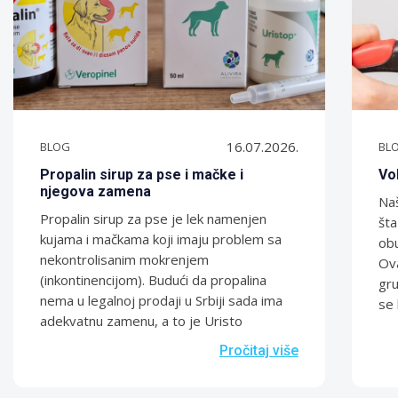
16.07.2026.
BLOG
BL
Propalin sirup za pse i mačke i
Vol
njegova zamena
Naš
Propalin sirup za pse je lek namenjen
šta
kujama i mačkama koji imaju problem sa
obu
nekontrolisanim mokrenjem
Ova
(inkontinencijom). Budući da propalina
gr
nema u legalnoj prodaji u Srbiji sada ima
se 
adekvatnu zamenu, a to je Uristo
Pročitaj više