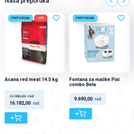
Naša preporuka
PREPORUKA
-10%
PREPORUKA
Acana red meat 14.5 kg
Fontana za mačke Pixi
combo Bela
rsd
17.980,00
9.690,00
rsd
16.182,00
rsd
+
+