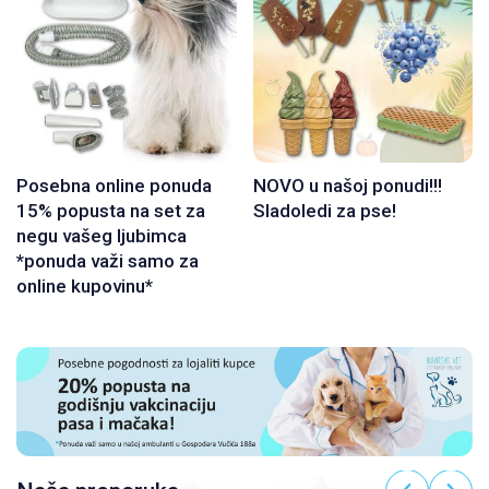
Posebna online ponuda
NOVO u našoj ponudi!!!
15% popusta na set za
Sladoledi za pse!
negu vašeg ljubimca
*ponuda važi samo za
online kupovinu*