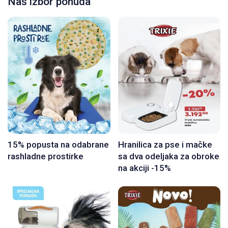
Naš izbor ponuda
15% popusta na odabrane
Hranilica za pse i mačke
rashladne prostirke
sa dva odeljaka za obroke
na akciji -15%