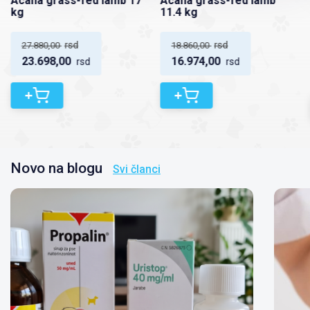
Acana grass-fed lamb 17
Acana grass-fed lamb
kg
11.4 kg
rsd
rsd
27.880,00
18.860,00
23.698,00
16.974,00
rsd
rsd
+
+
Novo na blogu
Svi članci