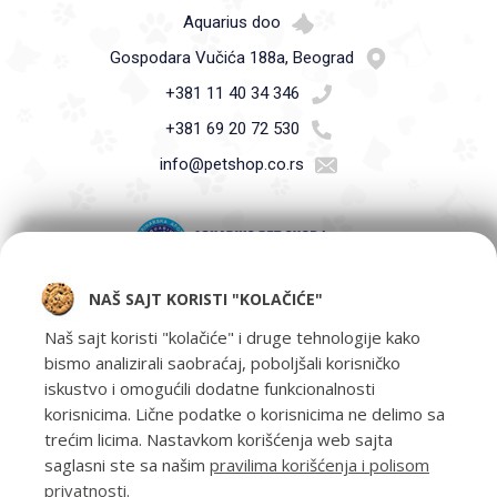
Aquarius doo
Gospodara Vučića 188a, Beograd
+381 11 40 34 346
+381 69 20 72 530
info@petshop.co.rs
NAŠ SAJT KORISTI "KOLAČIĆE"
Pet Shop Aquarius - Vaši ljubimci zaslužuju samo najbolje -
oprema za kućne ljubimce i hrana za kućne ljubimce Beograd.
Naš sajt koristi "kolačiće" i druge tehnologije kako
bismo analizirali saobraćaj, poboljšali korisničko
iskustvo i omogućili dodatne funkcionalnosti
korisnicima. Lične podatke o korisnicima ne delimo sa
trećim licima. Nastavkom korišćenja web sajta
saglasni ste sa našim
pravilima korišćenja i polisom
privatnosti
.