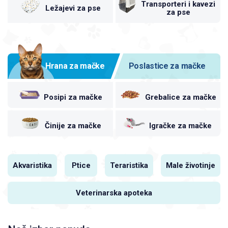
Transporteri i kavezi
Ležajevi za pse
za pse
Hrana za mačke
Poslastice za mačke
Posipi za mačke
Grebalice za mačke
Činije za mačke
Igračke za mačke
Akvaristika
Ptice
Teraristika
Male životinje
Veterinarska apoteka