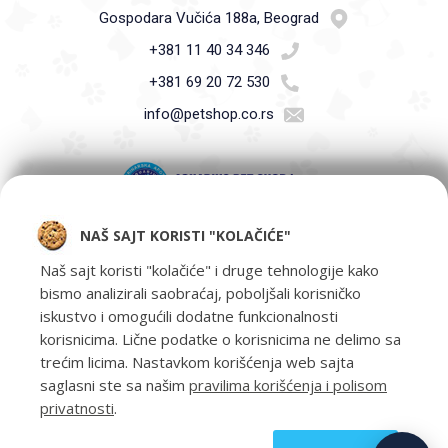
Gospodara Vučića 188a, Beograd
+381 11 40 34 346
+381 69 20 72 530
info@petshop.co.rs
NAŠ SAJT KORISTI "KOLAČIĆE"
Pet Shop Aquarius - Vaši ljubimci zaslužuju samo najbolje -
oprema za kućne ljubimce i hrana za kućne ljubimce Beograd.
Naš sajt koristi "kolačiće" i druge tehnologije kako
bismo analizirali saobraćaj, poboljšali korisničko
iskustvo i omogućili dodatne funkcionalnosti
korisnicima. Lične podatke o korisnicima ne delimo sa
trećim licima. Nastavkom korišćenja web sajta
saglasni ste sa našim
pravilima korišćenja i polisom
privatnosti
.