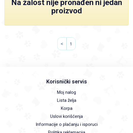
Na žalost nije pronađen ni jedan
proizvod
<
1
Korisnički servis
Moj nalog
Lista želja
Korpa
Uslovi korišćenja
Informacije o plaćanju i isporuci
Politika reklamacija